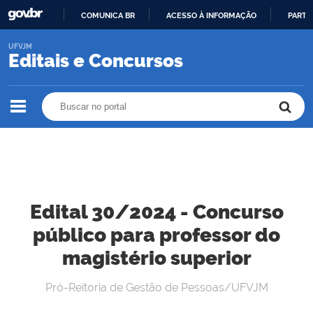
COMUNICA BR
ACESSO À INFORMAÇÃO
PARTI
IR
UFVJM
PARA
Editais e Concursos
O
CONTEÚDO
Buscar no portal
Buscar no portal
Edital 30/2024 - Concurso
público para professor do
magistério superior
Pró-Reitoria de Gestão de Pessoas/UFVJM