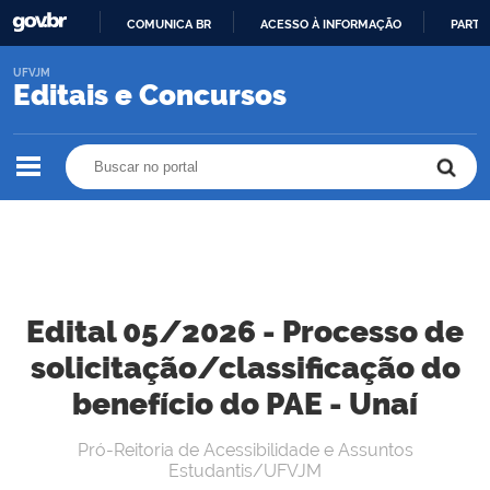
COMUNICA BR
ACESSO À INFORMAÇÃO
PARTI
IR
UFVJM
PARA
Editais e Concursos
O
CONTEÚDO
Buscar no portal
Buscar no portal
Edital 05/2026 - Processo de
solicitação/classificação do
benefício do PAE - Unaí
Pró-Reitoria de Acessibilidade e Assuntos
Estudantis/UFVJM