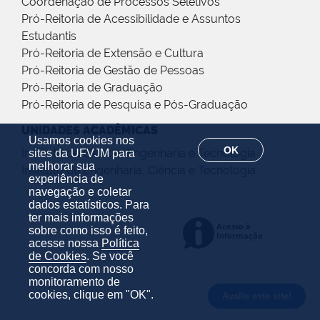
Coordenação de Processos Seletivos
Pró-Reitoria de Acessibilidade e Assuntos
Estudantis
Pró-Reitoria de Extensão e Cultura
Pró-Reitoria de Gestão de Pessoas
Pró-Reitoria de Graduação
Pró-Reitoria de Pesquisa e Pós-Graduação
UNIDADES ACADÊMICAS
Usamos cookies nos
OK
Instituto de Ciência, Engenharia e Tecnologia
sites da UFVJM para
melhorar sua
Instituto de Engenharia, Ciência e Tecnologia
experiência de
navegação e coletar
dados estatísticos. Para
ter mais informações
sobre como isso é feito,
acesse nossa
Política
de Cookies
. Se você
concorda com nosso
monitoramento de
cookies, clique em "OK".
Avalie este site!