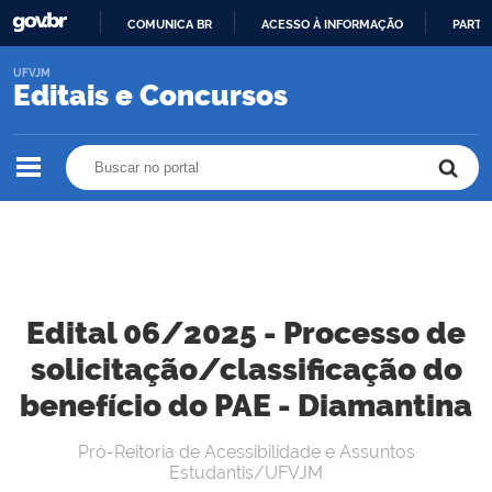
COMUNICA BR
ACESSO À INFORMAÇÃO
PARTI
IR
UFVJM
PARA
Editais e Concursos
O
CONTEÚDO
Buscar no portal
Buscar no portal
Edital 06/2025 - Processo de
solicitação/classificação do
benefício do PAE - Diamantina
Pró-Reitoria de Acessibilidade e Assuntos
Estudantis/UFVJM