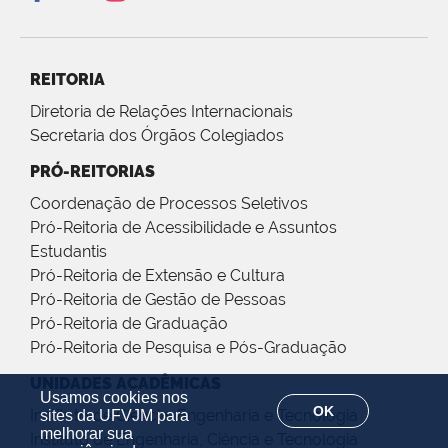
REITORIA
Diretoria de Relações Internacionais
Secretaria dos Órgãos Colegiados
PRÓ-REITORIAS
Coordenação de Processos Seletivos
Pró-Reitoria de Acessibilidade e Assuntos
Estudantis
Pró-Reitoria de Extensão e Cultura
Pró-Reitoria de Gestão de Pessoas
Pró-Reitoria de Graduação
Pró-Reitoria de Pesquisa e Pós-Graduação
UNIDADES ACADÊMICAS
Usamos cookies nos
OK
Instituto de Ciência, Engenharia e Tecnologia
sites da UFVJM para
melhorar sua
Instituto de Engenharia, Ciência e Tecnologia