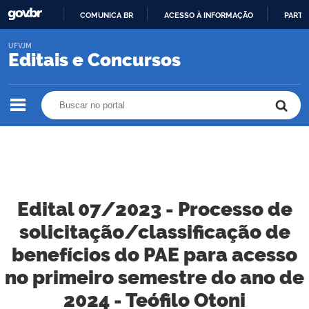
COMUNICA BR
ACESSO À INFORMAÇÃO
PARTI
IR
UFVJM
PARA
Editais e Concursos
O
CONTEÚDO
Buscar no portal
Buscar no portal
Edital 07/2023 - Processo de
solicitação/classificação de
benefícios do PAE para acesso
no primeiro semestre do ano de
2024 - Teófilo Otoni