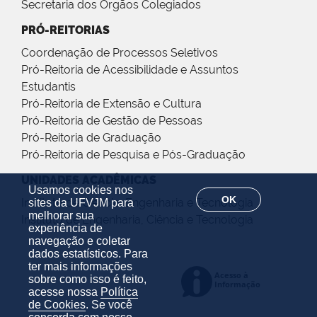
Secretaria dos Órgãos Colegiados
PRÓ-REITORIAS
Coordenação de Processos Seletivos
Pró-Reitoria de Acessibilidade e Assuntos
Estudantis
Pró-Reitoria de Extensão e Cultura
Pró-Reitoria de Gestão de Pessoas
Pró-Reitoria de Graduação
Pró-Reitoria de Pesquisa e Pós-Graduação
UNIDADES ACADÊMICAS
Usamos cookies nos
OK
Instituto de Ciência, Engenharia e Tecnologia
sites da UFVJM para
melhorar sua
Instituto de Engenharia, Ciência e Tecnologia
experiência de
navegação e coletar
dados estatísticos. Para
ter mais informações
sobre como isso é feito,
acesse nossa
Política
de Cookies
. Se você