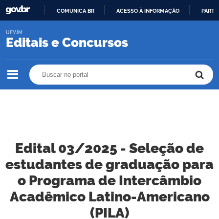
COMUNICA BR
ACESSO À INFORMAÇÃO
PARTI
IR
UFVJM
PARA
Editais e Concursos
O
CONTEÚDO
Buscar no portal
Buscar no portal
Edital 03/2025 - Seleção de
estudantes de graduação para
o Programa de Intercâmbio
Acadêmico Latino-Americano
(PILA)