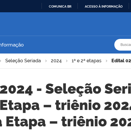
COMUNICA BR
ACESSO À INFORMAÇÃO
IR
PARA
O
CONTEÚDO
Busca
Busca
Informação
Seleção Seriada
2024
1ª e 2ª etapas
Edital 0
2024 - Seleção Seri
 Etapa – triênio 20
Etapa – triênio 2