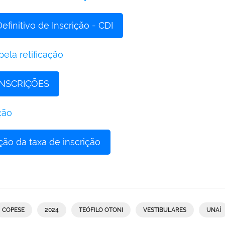
finitivo de Inscrição - CDI
pela retificação
INSCRIÇÕES
ção
ção da taxa de inscrição
COPESE
2024
TEÓFILO OTONI
VESTIBULARES
UNAÍ