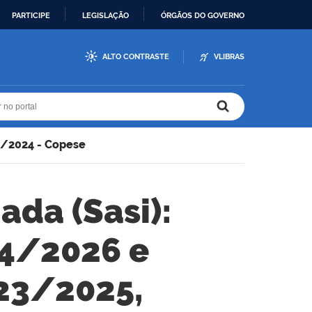
PARTICIPE
LEGISLAÇÃO
ÓRGÃOS DO GOVERNO
ALTO CONTRASTE
VLIBRAS
r no portal
r no portal
2/2024 - Copese
ada (Sasi):
24/2026 e
023/2025,