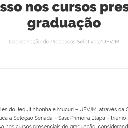
sso nos cursos pre
graduação
Coordenação de Processos Seletivos/UFVJM
ales do Jequitinhonha e Mucuri – UFVJM, através da
lica a Seleção Seriada – Sasi: Primeira Etapa – triên
sso nos cursos presenciais de graduação, consideran