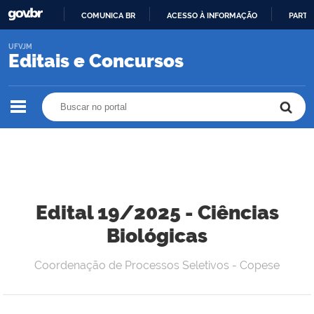
COMUNICA BR
ACESSO À INFORMAÇÃO
PARTI
IR
UFVJM
PARA
Editais e Concursos
O
CONTEÚDO
Buscar no portal
Buscar no portal
Edital 19/2025 - Ciências
Biológicas
Coordenação de Processos Seletivos - Copese