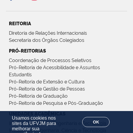
REITORIA
Diretoria de Relações Internacionais
Secretaria dos Órgãos Colegiados
PRÓ-REITORIAS
Coordenação de Processos Seletivos
Pró-Reitoria de Acessibilidade e Assuntos
Estudantis
Pró-Reitoria de Extensão e Cultura
Pró-Reitoria de Gestão de Pessoas
Pró-Reitoria de Graduação
Pró-Reitoria de Pesquisa e Pós-Graduação
UNIDADES ACADÊMICAS
Usamos cookies nos
OK
Instituto de Ciência, Engenharia e Tecnologia
sites da UFVJM para
melhorar sua
Instituto de Engenharia, Ciência e Tecnologia