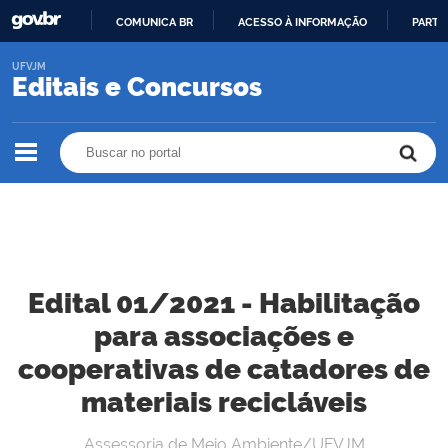
COMUNICA BR
ACESSO À INFORMAÇÃO
PARTI
IR
UFVJM
PARA
Editais e Concursos
O
CONTEÚDO
Buscar no portal
Buscar no portal
Edital 01/2021 - Habilitação
para associações e
cooperativas de catadores de
materiais recicláveis
Assessoria de Meio Ambiente/UFVJM