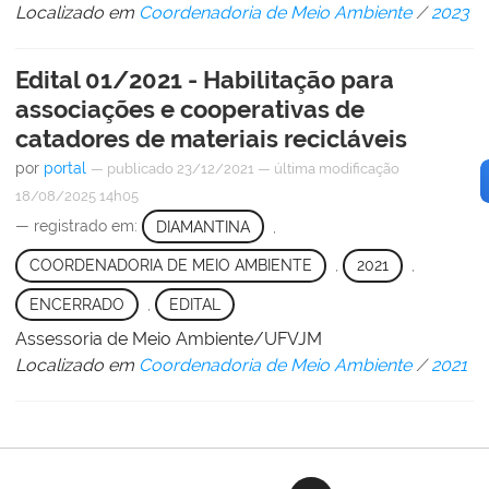
Localizado em
Coordenadoria de Meio Ambiente
/
2023
Edital 01/2021 - Habilitação para
associações e cooperativas de
catadores de materiais recicláveis
por
portal
—
publicado
23/12/2021
—
última modificação
18/08/2025 14h05
— registrado em:
DIAMANTINA
,
COORDENADORIA DE MEIO AMBIENTE
,
2021
,
ENCERRADO
,
EDITAL
Assessoria de Meio Ambiente/UFVJM
Localizado em
Coordenadoria de Meio Ambiente
/
2021