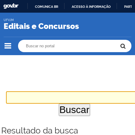
COMUNICA BR
ACESSO À INFORMAÇÃO
PARTI
IR
UFVJM
PARA
Editais e Concursos
O
CONTEÚDO
Buscar no portal
Buscar no portal
Resultado da busca