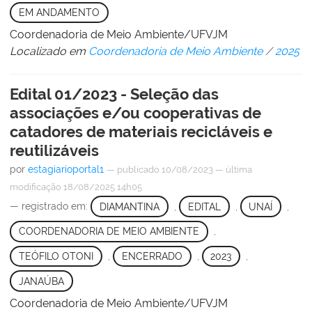
EM ANDAMENTO
Coordenadoria de Meio Ambiente/UFVJM
Localizado em
Coordenadoria de Meio Ambiente
/
2025
Edital 01/2023 - Seleção das
associações e/ou cooperativas de
catadores de materiais recicláveis e
reutilizáveis
por
estagiarioportal1
—
publicado
10/08/2023
—
última
modificação
18/08/2025 14h05
— registrado em:
DIAMANTINA
,
EDITAL
,
UNAÍ
,
COORDENADORIA DE MEIO AMBIENTE
,
TEÓFILO OTONI
,
ENCERRADO
,
2023
,
JANAÚBA
Coordenadoria de Meio Ambiente/UFVJM