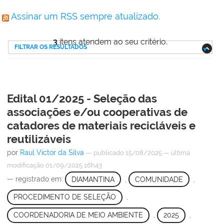
Assinar um RSS sempre atualizado.
3
itens atendem ao seu critério.
FILTRAR OS RESULTADOS
Edital 01/2025 - Seleção das
associações e/ou cooperativas de
catadores de materiais recicláveis e
reutilizáveis
por
Raul Victor da Silva
—
publicado
15/08/2025
—
última
modificação
01/09/2025 16h43
— registrado em:
DIAMANTINA
,
COMUNIDADE
,
PROCEDIMENTO DE SELEÇÃO
,
COORDENADORIA DE MEIO AMBIENTE
,
2025
,