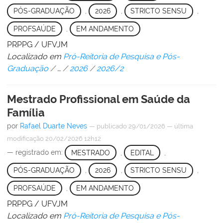
PÓS-GRADUAÇÃO
,
2026
,
STRICTO SENSU
,
PROFSAÚDE
,
EM ANDAMENTO
PRPPG / UFVJM
Localizado em
Pró-Reitoria de Pesquisa e Pós-
Graduação
/
…
/
2026
/
2026/2
Mestrado Profissional em Saúde da
Família
por
Rafael Duarte Neves
—
publicado
29/01/2026
—
última
modificação
20/02/2026 12h12
— registrado em:
MESTRADO
,
EDITAL
,
PÓS-GRADUAÇÃO
,
2026
,
STRICTO SENSU
,
PROFSAÚDE
,
EM ANDAMENTO
PRPPG / UFVJM
Localizado em
Pró-Reitoria de Pesquisa e Pós-