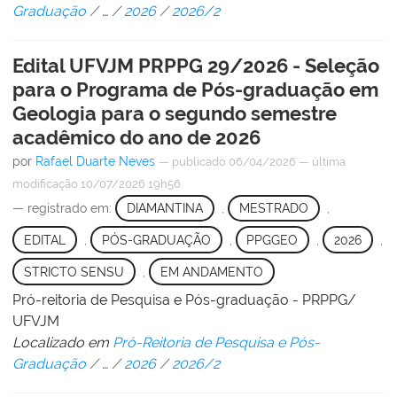
Graduação
/
…
/
2026
/
2026/2
Edital UFVJM PRPPG 29/2026 - Seleção
para o Programa de Pós-graduação em
Geologia para o segundo semestre
acadêmico do ano de 2026
por
Rafael Duarte Neves
—
publicado
06/04/2026
—
última
modificação
10/07/2026 19h56
— registrado em:
DIAMANTINA
,
MESTRADO
,
EDITAL
,
PÓS-GRADUAÇÃO
,
PPGGEO
,
2026
,
STRICTO SENSU
,
EM ANDAMENTO
Pró-reitoria de Pesquisa e Pós-graduação - PRPPG/
UFVJM
Localizado em
Pró-Reitoria de Pesquisa e Pós-
Graduação
/
…
/
2026
/
2026/2