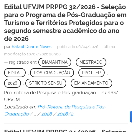
Edital UFVJM PRPPG 32/2026 - Seleção
para o Programa de Pós-Graduação em
Turismo e Territórios Protegidos para o
segundo semestre acadêmico do ano
de 2026
por
Rafael Duarte Neves
—
publicado
06/04/2026
—
última
modificação
10/07/2026 20h00
— registrado em:
DIAMANTINA
,
MESTRADO
,
EDITAL
,
PÓS-GRADUAÇÃO
,
PPGTTEP
,
2026
,
STRICTO SENSU
,
EM ANDAMENTO
Pró-reitoria de Pesquisa e Pós-graduação - PRPPG/
UFVJM
Localizado em
Pró-Reitoria de Pesquisa e Pós-
Graduação
/
…
/
2026
/
2026/2
Edital UFVJM PRPPG 34/2026 - Seleção