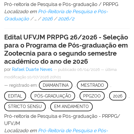
Pró-reitoria de Pesquisa e Pós-graduação / PRPPG
Localizado em
Pró-Reitoria de Pesquisa e Pós-
Graduação
/
…
/
2026
/
2026/2
Edital UFVJM PRPPG 26/2026 - Seleção
para o Programa de Pós-graduação em
Zootecnia para o segundo semestre
acadêmico do ano de 2026
por
Rafael Duarte Neves
—
publicado
06/04/2026
—
última
modificação
10/07/2026 20h01
— registrado em:
DIAMANTINA
,
MESTRADO
,
EDITAL
,
PÓS-GRADUAÇÃO
,
PPGZOO
,
2026
,
STRICTO SENSU
,
EM ANDAMENTO
Pró-reitoria de Pesquisa e Pós-graduação - PRPPG/
UFVJM
Localizado em
Pró-Reitoria de Pesquisa e Pós-