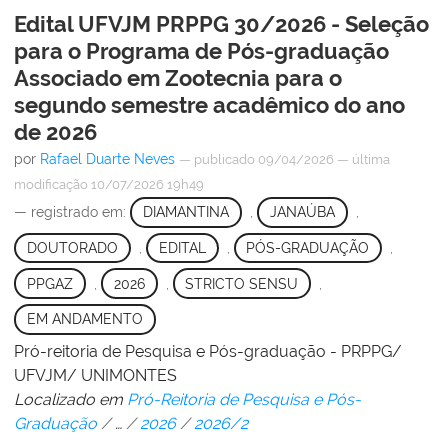
Edital UFVJM PRPPG 30/2026 - Seleção
para o Programa de Pós-graduação
Associado em Zootecnia para o
segundo semestre acadêmico do ano
de 2026
por
Rafael Duarte Neves
—
publicado
09/04/2026
—
última
modificação
10/07/2026 19h49
— registrado em:
DIAMANTINA
,
JANAÚBA
,
DOUTORADO
,
EDITAL
,
PÓS-GRADUAÇÃO
,
PPGAZ
,
2026
,
STRICTO SENSU
,
EM ANDAMENTO
Pró-reitoria de Pesquisa e Pós-graduação - PRPPG/
UFVJM/ UNIMONTES
Localizado em
Pró-Reitoria de Pesquisa e Pós-
Graduação
/
…
/
2026
/
2026/2