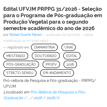
Edital UFVJM PRPPG 31/2026 - Seleção
para o Programa de Pós-graduação em
Produção Vegetal para o segundo
semestre acadêmico do ano de 2026
por
Rafael Duarte Neves
—
publicado
06/04/2026
—
última
modificação
10/07/2026 19h57
— registrado em:
DIAMANTINA
,
UNAÍ
,
MESTRADO
,
DOUTORADO
,
EDITAL
,
PÓS-GRADUAÇÃO
,
PPGPV
,
2026
,
STRICTO SENSU
,
EM ANDAMENTO
Pró-reitoria de Pesquisa e Pós-graduação - PRPPG/
UFVJM
Localizado em
Pró-Reitoria de Pesquisa e Pós-
Graduação
/
…
/
2026
/
2026/2