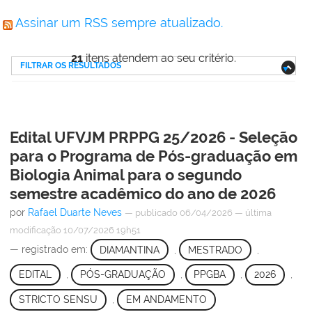
Assinar um RSS sempre atualizado.
21
itens atendem ao seu critério.
FILTRAR OS RESULTADOS
Edital UFVJM PRPPG 25/2026 - Seleção
para o Programa de Pós-graduação em
Biologia Animal para o segundo
semestre acadêmico do ano de 2026
por
Rafael Duarte Neves
—
publicado
06/04/2026
—
última
modificação
10/07/2026 19h51
— registrado em:
DIAMANTINA
,
MESTRADO
,
EDITAL
,
PÓS-GRADUAÇÃO
,
PPGBA
,
2026
,
STRICTO SENSU
,
EM ANDAMENTO