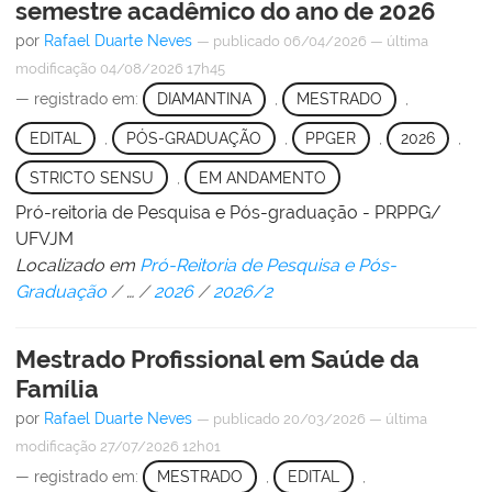
semestre acadêmico do ano de 2026
por
Rafael Duarte Neves
—
publicado
06/04/2026
—
última
modificação
04/08/2026 17h45
— registrado em:
DIAMANTINA
,
MESTRADO
,
EDITAL
,
PÓS-GRADUAÇÃO
,
PPGER
,
2026
,
STRICTO SENSU
,
EM ANDAMENTO
Pró-reitoria de Pesquisa e Pós-graduação - PRPPG/
UFVJM
Localizado em
Pró-Reitoria de Pesquisa e Pós-
Graduação
/
…
/
2026
/
2026/2
Mestrado Profissional em Saúde da
Família
por
Rafael Duarte Neves
—
publicado
20/03/2026
—
última
modificação
27/07/2026 12h01
— registrado em:
MESTRADO
,
EDITAL
,