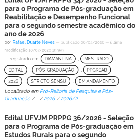
para o Programa de Pós-graduação em
Reabilitação e Desempenho Funcional
para o segundo semestre acadêmico do
ano de 2026
por
Rafael Duarte Neves
—
publicado
06/04/2026
—
última
modificação
10/07/2026 19h59
— registrado em:
DIAMANTINA
,
MESTRADO
,
EDITAL
,
PÓS-GRADUAÇÃO
,
PPGREAB
,
2026
,
STRICTO SENSU
,
EM ANDAMENTO
Localizado em
Pró-Reitoria de Pesquisa e Pós-
Graduação
/
…
/
2026
/
2026/2
Edital UFVJM PRPPG 36/2026 - Seleção
para o Programa de Pós-graduação em
Estudos Rurais para o segundo