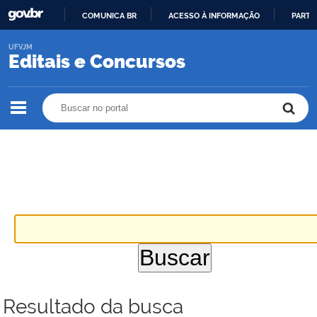
COMUNICA BR
ACESSO À INFORMAÇÃO
PARTI
IR
UFVJM
PARA
Editais e Concursos
O
CONTEÚDO
Buscar no portal
Buscar no portal
Resultado da busca