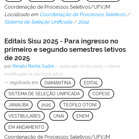
Coordenação de Processos Seletivos/UFVJM
Localizado em
Coordenação de Processos Seletivos
/
Sistema de Seleção Unificada
/
2024
Editais Sisu 2025 - Para ingresso no
primeiro e segundo semestres letivos
de 2025
por
Renato Rocha Sudre
—
publicado
02/01/2025
—
última
modificação
01/04/2026 15h30
— registrado em:
DIAMANTINA
,
EDITAL
,
SISTEMA DE SELEÇÃO UNIFICADA
,
COPESE
,
JANAÚBA
,
2025
,
TEÓFILO OTONI
,
VESTIBULARES
,
UNAÍ
,
ENEM
,
EM ANDAMENTO
Coordenação de Processos Seletivos/UFVJM