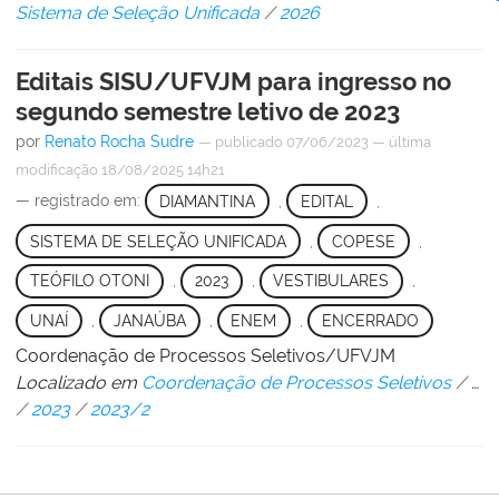
Sistema de Seleção Unificada
/
2026
Editais SISU/UFVJM para ingresso no
segundo semestre letivo de 2023
por
Renato Rocha Sudre
—
publicado
07/06/2023
—
última
modificação
18/08/2025 14h21
— registrado em:
DIAMANTINA
,
EDITAL
,
SISTEMA DE SELEÇÃO UNIFICADA
,
COPESE
,
TEÓFILO OTONI
,
2023
,
VESTIBULARES
,
UNAÍ
,
JANAÚBA
,
ENEM
,
ENCERRADO
Coordenação de Processos Seletivos/UFVJM
Localizado em
Coordenação de Processos Seletivos
/
…
/
2023
/
2023/2