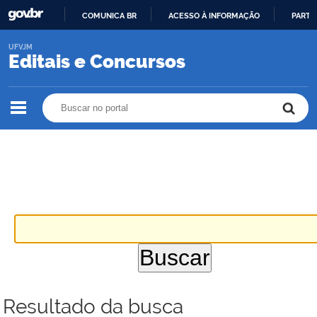
COMUNICA BR
ACESSO À INFORMAÇÃO
PARTI
IR
UFVJM
PARA
Editais e Concursos
O
CONTEÚDO
Buscar no portal
Buscar no portal
Resultado da busca