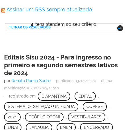
Assinar um RSS sempre atualizado.
4
itens atendem ao seu critério.
FILTRAR OS RESULTADOS
Editais Sisu 2024 - Para ingresso no
primeiro e segundo semestres letivos
de 2024
por
Renato Rocha Sudre
—
publicado
03/01/2024
—
última
modificação
18/08/2025 14h16
— registrado em:
DIAMANTINA
,
EDITAL
,
SISTEMA DE SELEÇÃO UNIFICADA
,
COPESE
,
2024
,
TEÓFILO OTONI
,
VESTIBULARES
,
UNAÍ
,
JANAÚBA
,
ENEM
,
ENCERRADO