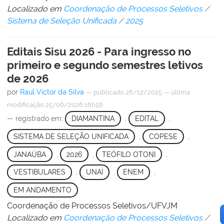
Localizado em
Coordenação de Processos Seletivos
/
Sistema de Seleção Unificada
/
2025
Editais Sisu 2026 - Para ingresso no
primeiro e segundo semestres letivos
de 2026
por
Raul Victor da Silva
—
publicado
26/12/2025
—
última
modificação
25/06/2026 16h56
— registrado em:
DIAMANTINA
,
EDITAL
,
SISTEMA DE SELEÇÃO UNIFICADA
,
COPESE
,
JANAÚBA
,
2026
,
TEÓFILO OTONI
,
VESTIBULARES
,
UNAÍ
,
ENEM
,
EM ANDAMENTO
Coordenação de Processos Seletivos/UFVJM
Localizado em
Coordenação de Processos Seletivos
/