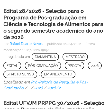
Edital 28/2026 - Seleção para o
Programa de Pós-graduação em
Ciência e Tecnologia de Alimentos para
o segundo semestre acadêmico do ano
de 2026
por
Rafael Duarte Neves
—
publicado
06/04/2026
—
última
modificação
10/07/2026 19h54
— registrado em:
DIAMANTINA
,
MESTRADO
,
EDITAL
,
PÓS-GRADUAÇÃO
,
PPGCTA
,
2026
,
STRICTO SENSU
,
EM ANDAMENTO
Localizado em
Pró-Reitoria de Pesquisa e Pós-
Graduação
/
…
/
2026
/
2026/2
Edital UFVJM PRPPG 30/2026 - Seleção