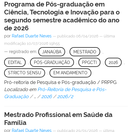
Programa de Pós-graduação em
Ciência, Tecnologia e Inovação para o
segundo semestre acadêmico do ano
de 2026
por
Rafael Duarte Neves
—
publicado
06/04/2026
—
última
modificação
10/07/2026 19h55
— registrado em:
JANAÚBA
,
MESTRADO
,
EDITAL
,
PÓS-GRADUAÇÃO
,
PPGCTI
,
2026
,
STRICTO SENSU
,
EM ANDAMENTO
Pró-reitoria de Pesquisa e Pós-graduação / PRPPG
Localizado em
Pró-Reitoria de Pesquisa e Pós-
Graduação
/
…
/
2026
/
2026/2
Mestrado Profissional em Saúde da
Família
por
Rafael Duarte Neves
—
publicado
29/01/2026
—
última