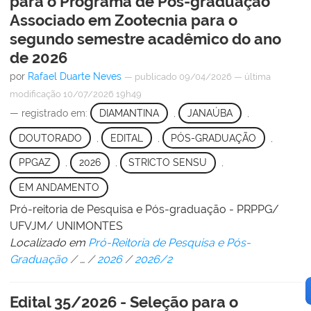
para o Programa de Pós-graduação
Associado em Zootecnia para o
segundo semestre acadêmico do ano
de 2026
por
Rafael Duarte Neves
—
publicado
09/04/2026
—
última
modificação
10/07/2026 19h49
— registrado em:
DIAMANTINA
,
JANAÚBA
,
DOUTORADO
,
EDITAL
,
PÓS-GRADUAÇÃO
,
PPGAZ
,
2026
,
STRICTO SENSU
,
EM ANDAMENTO
Pró-reitoria de Pesquisa e Pós-graduação - PRPPG/
UFVJM/ UNIMONTES
Localizado em
Pró-Reitoria de Pesquisa e Pós-
Graduação
/
…
/
2026
/
2026/2
Edital 35/2026 - Seleção para o