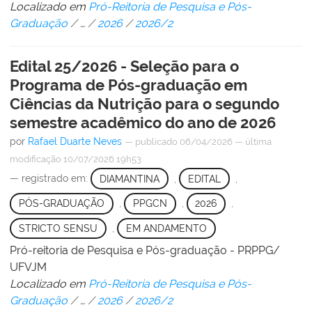
Localizado em
Pró-Reitoria de Pesquisa e Pós-
Graduação
/
…
/
2026
/
2026/2
Edital 25/2026 - Seleção para o
Programa de Pós-graduação em
Ciências da Nutrição para o segundo
semestre acadêmico do ano de 2026
por
Rafael Duarte Neves
—
publicado
06/04/2026
—
última
modificação
10/07/2026 19h53
— registrado em:
DIAMANTINA
,
EDITAL
,
PÓS-GRADUAÇÃO
,
PPGCN
,
2026
,
STRICTO SENSU
,
EM ANDAMENTO
Pró-reitoria de Pesquisa e Pós-graduação - PRPPG/
UFVJM
Localizado em
Pró-Reitoria de Pesquisa e Pós-
Graduação
/
…
/
2026
/
2026/2