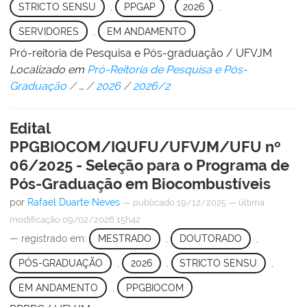
STRICTO SENSU
,
PPGAP
,
2026
,
SERVIDORES
,
EM ANDAMENTO
Pró-reitoria de Pesquisa e Pós-graduação / UFVJM
Localizado em
Pró-Reitoria de Pesquisa e Pós-
Graduação
/
…
/
2026
/
2026/2
Edital
PPGBIOCOM/IQUFU/UFVJM/UFU nº
06/2025 - Seleção para o Programa de
Pós-Graduação em Biocombustíveis
por
Rafael Duarte Neves
—
publicado
19/12/2025
—
última
modificação
09/02/2026 15h42
— registrado em:
MESTRADO
,
DOUTORADO
,
PÓS-GRADUAÇÃO
,
2026
,
STRICTO SENSU
,
EM ANDAMENTO
,
PPGBIOCOM