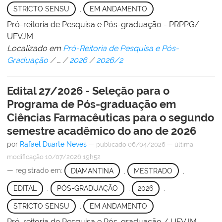
STRICTO SENSU
,
EM ANDAMENTO
Pró-reitoria de Pesquisa e Pós-graduação - PRPPG/
UFVJM
Localizado em
Pró-Reitoria de Pesquisa e Pós-
Graduação
/
…
/
2026
/
2026/2
Edital 27/2026 - Seleção para o
Programa de Pós-graduação em
Ciências Farmacêuticas para o segundo
semestre acadêmico do ano de 2026
por
Rafael Duarte Neves
—
publicado
06/04/2026
—
última
modificação
10/07/2026 19h52
— registrado em:
DIAMANTINA
,
MESTRADO
,
EDITAL
,
PÓS-GRADUAÇÃO
,
2026
,
STRICTO SENSU
,
EM ANDAMENTO
Pró-reitoria de Pesquisa e Pós-graduação / UFVJM