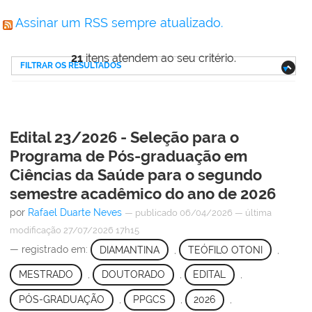
Assinar um RSS sempre atualizado.
21
itens atendem ao seu critério.
FILTRAR OS RESULTADOS
Edital 23/2026 - Seleção para o
Programa de Pós-graduação em
Ciências da Saúde para o segundo
semestre acadêmico do ano de 2026
por
Rafael Duarte Neves
—
publicado
06/04/2026
—
última
modificação
27/07/2026 17h15
— registrado em:
DIAMANTINA
,
TEÓFILO OTONI
,
MESTRADO
,
DOUTORADO
,
EDITAL
,
PÓS-GRADUAÇÃO
,
PPGCS
,
2026
,