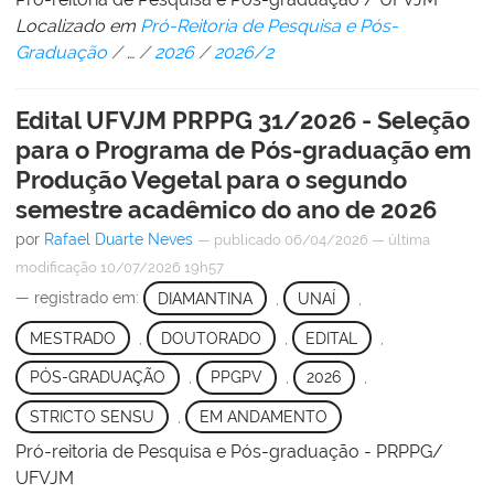
Localizado em
Pró-Reitoria de Pesquisa e Pós-
Graduação
/
…
/
2026
/
2026/2
Edital UFVJM PRPPG 31/2026 - Seleção
para o Programa de Pós-graduação em
Produção Vegetal para o segundo
semestre acadêmico do ano de 2026
por
Rafael Duarte Neves
—
publicado
06/04/2026
—
última
modificação
10/07/2026 19h57
— registrado em:
DIAMANTINA
,
UNAÍ
,
MESTRADO
,
DOUTORADO
,
EDITAL
,
PÓS-GRADUAÇÃO
,
PPGPV
,
2026
,
STRICTO SENSU
,
EM ANDAMENTO
Pró-reitoria de Pesquisa e Pós-graduação - PRPPG/
UFVJM