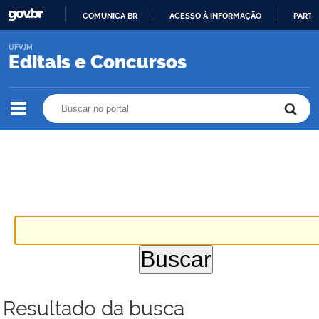
COMUNICA BR
ACESSO À INFORMAÇÃO
PARTI
IR
UFVJM
PARA
Editais e Concursos
O
CONTEÚDO
Buscar no portal
Buscar no portal
Resultado da busca