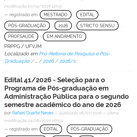
modificação
20/02/2026 12h12
— registrado em:
MESTRADO
,
EDITAL
,
PÓS-GRADUAÇÃO
,
2026
,
STRICTO SENSU
,
PROFSAÚDE
,
EM ANDAMENTO
PRPPG / UFVJM
Localizado em
Pró-Reitoria de Pesquisa e Pós-
Graduação
/
…
/
2026
/
2026/1
Edital 41/2026 - Seleção para o
Programa de Pós-graduação em
Administração Pública para o segundo
semestre acadêmico do ano de 2026
por
Rafael Duarte Neves
—
publicado
06/07/2026
—
última
modificação
04/08/2026 16h54
— registrado em:
EDITAL
,
PÓS-GRADUAÇÃO
,