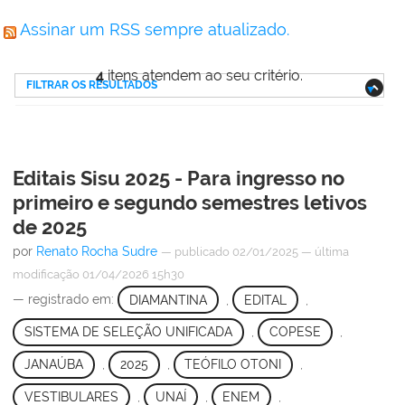
Assinar um RSS sempre atualizado.
4
itens atendem ao seu critério.
FILTRAR OS RESULTADOS
Editais Sisu 2025 - Para ingresso no
primeiro e segundo semestres letivos
de 2025
por
Renato Rocha Sudre
—
publicado
02/01/2025
—
última
modificação
01/04/2026 15h30
— registrado em:
DIAMANTINA
,
EDITAL
,
SISTEMA DE SELEÇÃO UNIFICADA
,
COPESE
,
JANAÚBA
,
2025
,
TEÓFILO OTONI
,
VESTIBULARES
,
UNAÍ
,
ENEM
,