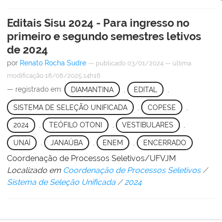
Editais Sisu 2024 - Para ingresso no
primeiro e segundo semestres letivos
de 2024
por
Renato Rocha Sudre
—
publicado
03/01/2024
—
última
modificação
18/08/2025 14h16
— registrado em:
DIAMANTINA
,
EDITAL
,
SISTEMA DE SELEÇÃO UNIFICADA
,
COPESE
,
2024
,
TEÓFILO OTONI
,
VESTIBULARES
,
UNAÍ
,
JANAÚBA
,
ENEM
,
ENCERRADO
Coordenação de Processos Seletivos/UFVJM
Localizado em
Coordenação de Processos Seletivos
/
Sistema de Seleção Unificada
/
2024