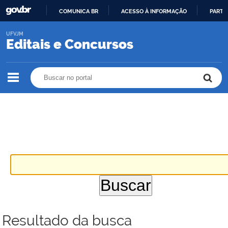
COMUNICA BR
ACESSO À INFORMAÇÃO
PARTI
IR
UFVJM
PARA
Editais e Concursos
O
CONTEÚDO
Buscar no portal
Buscar no portal
Resultado da busca