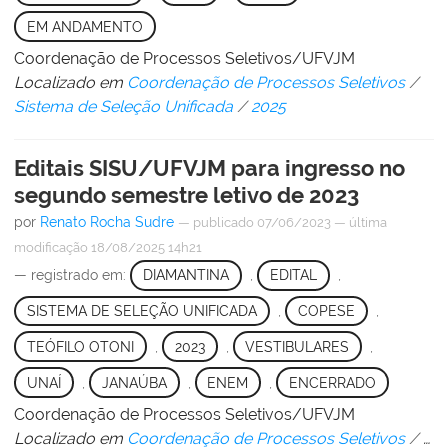
EM ANDAMENTO
Coordenação de Processos Seletivos/UFVJM
Localizado em
Coordenação de Processos Seletivos
/
Sistema de Seleção Unificada
/
2025
Editais SISU/UFVJM para ingresso no
segundo semestre letivo de 2023
por
Renato Rocha Sudre
—
publicado
07/06/2023
—
última
modificação
18/08/2025 14h21
— registrado em:
DIAMANTINA
,
EDITAL
,
SISTEMA DE SELEÇÃO UNIFICADA
,
COPESE
,
TEÓFILO OTONI
,
2023
,
VESTIBULARES
,
UNAÍ
,
JANAÚBA
,
ENEM
,
ENCERRADO
Coordenação de Processos Seletivos/UFVJM
Localizado em
Coordenação de Processos Seletivos
/
…