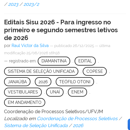
/
2023
/
2023/2
Editais Sisu 2026 - Para ingresso no
primeiro e segundo semestres letivos
de 2026
por
Raul Victor da Silva
—
publicado
26/12/2025
—
última
modificação
25/06/2026 16h56
— registrado em:
DIAMANTINA
,
EDITAL
,
SISTEMA DE SELEÇÃO UNIFICADA
,
COPESE
,
JANAÚBA
,
2026
,
TEÓFILO OTONI
,
VESTIBULARES
,
UNAÍ
,
ENEM
,
EM ANDAMENTO
Coordenação de Processos Seletivos/UFVJM
Localizado em
Coordenação de Processos Seletivos
/
Sistema de Seleção Unificada
/
2026