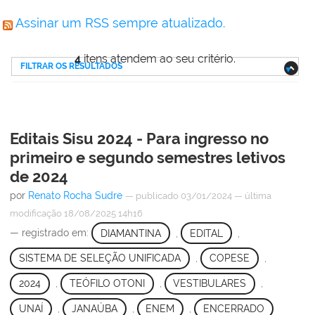
Assinar um RSS sempre atualizado.
4
itens atendem ao seu critério.
FILTRAR OS RESULTADOS
Editais Sisu 2024 - Para ingresso no
primeiro e segundo semestres letivos
de 2024
por
Renato Rocha Sudre
—
publicado
03/01/2024
—
última
modificação
18/08/2025 14h16
— registrado em:
DIAMANTINA
,
EDITAL
,
SISTEMA DE SELEÇÃO UNIFICADA
,
COPESE
,
2024
,
TEÓFILO OTONI
,
VESTIBULARES
,
UNAÍ
,
JANAÚBA
,
ENEM
,
ENCERRADO