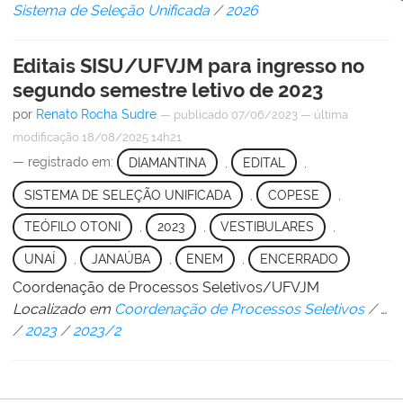
Sistema de Seleção Unificada
/
2026
Editais SISU/UFVJM para ingresso no
segundo semestre letivo de 2023
por
Renato Rocha Sudre
—
publicado
07/06/2023
—
última
modificação
18/08/2025 14h21
— registrado em:
DIAMANTINA
,
EDITAL
,
SISTEMA DE SELEÇÃO UNIFICADA
,
COPESE
,
TEÓFILO OTONI
,
2023
,
VESTIBULARES
,
UNAÍ
,
JANAÚBA
,
ENEM
,
ENCERRADO
Coordenação de Processos Seletivos/UFVJM
Localizado em
Coordenação de Processos Seletivos
/
…
/
2023
/
2023/2