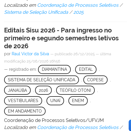
Localizado em
Coordenação de Processos Seletivos
/
Sistema de Seleção Unificada
/
2025
Editais Sisu 2026 - Para ingresso no
primeiro e segundo semestres letivos
de 2026
por
Raul Victor da Silva
—
publicado
26/12/2025
—
última
modificação
25/06/2026 16h56
— registrado em:
DIAMANTINA
,
EDITAL
,
SISTEMA DE SELEÇÃO UNIFICADA
,
COPESE
,
JANAÚBA
,
2026
,
TEÓFILO OTONI
,
VESTIBULARES
,
UNAÍ
,
ENEM
,
EM ANDAMENTO
Coordenação de Processos Seletivos/UFVJM
Localizado em
Coordenação de Processos Seletivos
/