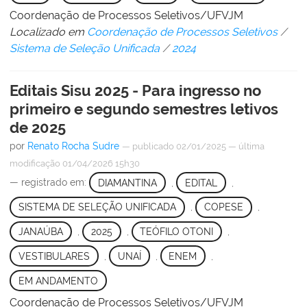
Coordenação de Processos Seletivos/UFVJM
Localizado em
Coordenação de Processos Seletivos
/
Sistema de Seleção Unificada
/
2024
Editais Sisu 2025 - Para ingresso no
primeiro e segundo semestres letivos
de 2025
por
Renato Rocha Sudre
—
publicado
02/01/2025
—
última
modificação
01/04/2026 15h30
— registrado em:
DIAMANTINA
,
EDITAL
,
SISTEMA DE SELEÇÃO UNIFICADA
,
COPESE
,
JANAÚBA
,
2025
,
TEÓFILO OTONI
,
VESTIBULARES
,
UNAÍ
,
ENEM
,
EM ANDAMENTO
Coordenação de Processos Seletivos/UFVJM