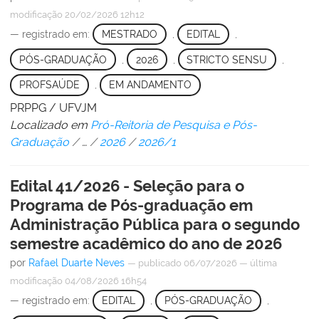
modificação
20/02/2026 12h12
— registrado em:
MESTRADO
,
EDITAL
,
PÓS-GRADUAÇÃO
,
2026
,
STRICTO SENSU
,
PROFSAÚDE
,
EM ANDAMENTO
PRPPG / UFVJM
Localizado em
Pró-Reitoria de Pesquisa e Pós-
Graduação
/
…
/
2026
/
2026/1
Edital 41/2026 - Seleção para o
Programa de Pós-graduação em
Administração Pública para o segundo
semestre acadêmico do ano de 2026
por
Rafael Duarte Neves
—
publicado
06/07/2026
—
última
modificação
04/08/2026 16h54
— registrado em:
EDITAL
,
PÓS-GRADUAÇÃO
,