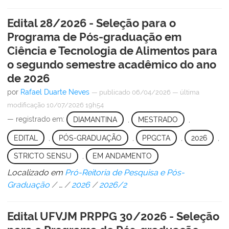
Edital 28/2026 - Seleção para o
Programa de Pós-graduação em
Ciência e Tecnologia de Alimentos para
o segundo semestre acadêmico do ano
de 2026
por
Rafael Duarte Neves
—
publicado
06/04/2026
—
última
modificação
10/07/2026 19h54
— registrado em:
DIAMANTINA
,
MESTRADO
,
EDITAL
,
PÓS-GRADUAÇÃO
,
PPGCTA
,
2026
,
STRICTO SENSU
,
EM ANDAMENTO
Localizado em
Pró-Reitoria de Pesquisa e Pós-
Graduação
/
…
/
2026
/
2026/2
Edital UFVJM PRPPG 30/2026 - Seleção