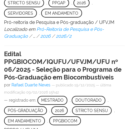
STRICTO SENSU
,
PPGAP
,
2026
,
SERVIDORES
,
EM ANDAMENTO
Pró-reitoria de Pesquisa e Pós-graduação / UFVJM
Localizado em
Pró-Reitoria de Pesquisa e Pós-
Graduação
/
…
/
2026
/
2026/2
Edital
PPGBIOCOM/IQUFU/UFVJM/UFU nº
06/2025 - Seleção para o Programa de
Pós-Graduação em Biocombustíveis
por
Rafael Duarte Neves
—
publicado
19/12/2025
—
última
modificação
09/02/2026 15h42
— registrado em:
MESTRADO
,
DOUTORADO
,
PÓS-GRADUAÇÃO
,
2026
,
STRICTO SENSU
,
EM ANDAMENTO
,
PPGBIOCOM