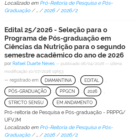
Localizado em
Pró-Reitoria de Pesquisa e Pós-
Graduação
/
…
/
2026
/
2026/2
Edital 25/2026 - Seleção para o
Programa de Pós-graduação em
Ciências da Nutrição para o segundo
semestre acadêmico do ano de 2026
por
Rafael Duarte Neves
—
publicado
06/04/2026
—
última
modificação
10/07/2026 19h53
— registrado em:
DIAMANTINA
,
EDITAL
,
PÓS-GRADUAÇÃO
,
PPGCN
,
2026
,
STRICTO SENSU
,
EM ANDAMENTO
Pró-reitoria de Pesquisa e Pós-graduação - PRPPG/
UFVJM
Localizado em
Pró-Reitoria de Pesquisa e Pós-
Graduação
/
…
/
2026
/
2026/2