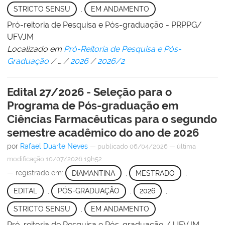
STRICTO SENSU
,
EM ANDAMENTO
Pró-reitoria de Pesquisa e Pós-graduação - PRPPG/
UFVJM
Localizado em
Pró-Reitoria de Pesquisa e Pós-
Graduação
/
…
/
2026
/
2026/2
Edital 27/2026 - Seleção para o
Programa de Pós-graduação em
Ciências Farmacêuticas para o segundo
semestre acadêmico do ano de 2026
por
Rafael Duarte Neves
—
publicado
06/04/2026
—
última
modificação
10/07/2026 19h52
— registrado em:
DIAMANTINA
,
MESTRADO
,
EDITAL
,
PÓS-GRADUAÇÃO
,
2026
,
STRICTO SENSU
,
EM ANDAMENTO
Pró-reitoria de Pesquisa e Pós-graduação / UFVJM