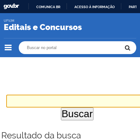
COMUNICA BR
ACESSO À INFORMAÇÃO
PARTI
IR
UFVJM
PARA
Editais e Concursos
O
CONTEÚDO
Buscar no portal
Buscar no portal
Resultado da busca