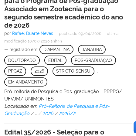
para o Programa de Pós-graduação
Associado em Zootecnia para o
segundo semestre acadêmico do ano
de 2026
por
Rafael Duarte Neves
—
publicado
09/04/2026
—
última
modificação
10/07/2026 19h49
— registrado em:
DIAMANTINA
,
JANAÚBA
,
DOUTORADO
,
EDITAL
,
PÓS-GRADUAÇÃO
,
PPGAZ
,
2026
,
STRICTO SENSU
,
EM ANDAMENTO
Pró-reitoria de Pesquisa e Pós-graduação - PRPPG/
UFVJM/ UNIMONTES
Localizado em
Pró-Reitoria de Pesquisa e Pós-
Graduação
/
…
/
2026
/
2026/2
Edital 35/2026 - Seleção para o