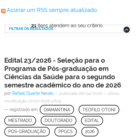
Assinar um RSS sempre atualizado.
21
itens atendem ao seu critério.
FILTRAR OS RESULTADOS
Edital 23/2026 - Seleção para o
Programa de Pós-graduação em
Ciências da Saúde para o segundo
semestre acadêmico do ano de 2026
por
Rafael Duarte Neves
—
publicado
06/04/2026
—
última
modificação
27/07/2026 17h15
— registrado em:
DIAMANTINA
,
TEÓFILO OTONI
,
MESTRADO
,
DOUTORADO
,
EDITAL
,
PÓS-GRADUAÇÃO
,
PPGCS
,
2026
,