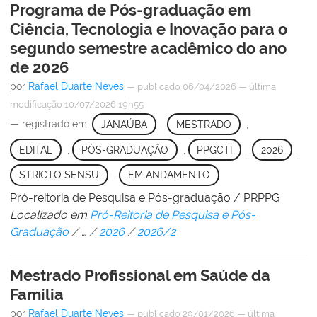
Programa de Pós-graduação em
Ciência, Tecnologia e Inovação para o
segundo semestre acadêmico do ano
de 2026
por
Rafael Duarte Neves
—
publicado
06/04/2026
—
última
modificação
10/07/2026 19h55
— registrado em:
JANAÚBA
,
MESTRADO
,
EDITAL
,
PÓS-GRADUAÇÃO
,
PPGCTI
,
2026
,
STRICTO SENSU
,
EM ANDAMENTO
Pró-reitoria de Pesquisa e Pós-graduação / PRPPG
Localizado em
Pró-Reitoria de Pesquisa e Pós-
Graduação
/
…
/
2026
/
2026/2
Mestrado Profissional em Saúde da
Família
por
Rafael Duarte Neves
—
publicado
29/01/2026
—
última