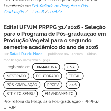
Localizado em
Pró-Reitoria de Pesquisa e Pós-
Graduação
/
…
/
2026
/
2026/2
Edital UFVJM PRPPG 31/2026 - Seleção
para o Programa de Pós-graduação em
Produção Vegetal para o segundo
semestre acadêmico do ano de 2026
por
Rafael Duarte Neves
—
publicado
06/04/2026
—
última
modificação
10/07/2026 19h57
— registrado em:
DIAMANTINA
,
UNAÍ
,
MESTRADO
,
DOUTORADO
,
EDITAL
,
PÓS-GRADUAÇÃO
,
PPGPV
,
2026
,
STRICTO SENSU
,
EM ANDAMENTO
Pró-reitoria de Pesquisa e Pós-graduação - PRPPG/
UFVJM