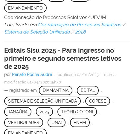
EM ANDAMENTO
Coordenação de Processos Seletivos/UFVJM
Localizado em
Coordenação de Processos Seletivos
/
Sistema de Seleção Unificada
/
2026
Editais Sisu 2025 - Para ingresso no
primeiro e segundo semestres letivos
de 2025
por
Renato Rocha Sudre
—
publicado
02/01/2025
—
última
modificação
01/04/2026 15h30
— registrado em:
DIAMANTINA
,
EDITAL
,
SISTEMA DE SELEÇÃO UNIFICADA
,
COPESE
,
JANAÚBA
,
2025
,
TEÓFILO OTONI
,
VESTIBULARES
,
UNAÍ
,
ENEM
,
EM ANDAMENTO