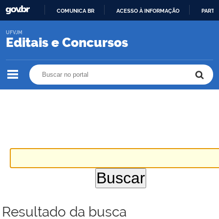
COMUNICA BR
ACESSO À INFORMAÇÃO
PARTI
IR
UFVJM
PARA
Editais e Concursos
O
CONTEÚDO
Buscar no portal
Buscar no portal
Resultado da busca