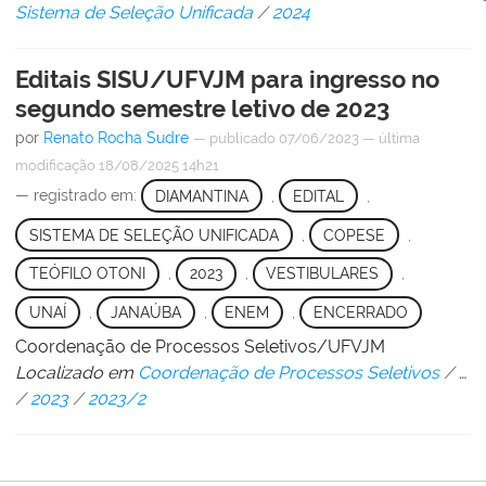
Sistema de Seleção Unificada
/
2024
Editais SISU/UFVJM para ingresso no
segundo semestre letivo de 2023
por
Renato Rocha Sudre
—
publicado
07/06/2023
—
última
modificação
18/08/2025 14h21
— registrado em:
DIAMANTINA
,
EDITAL
,
SISTEMA DE SELEÇÃO UNIFICADA
,
COPESE
,
TEÓFILO OTONI
,
2023
,
VESTIBULARES
,
UNAÍ
,
JANAÚBA
,
ENEM
,
ENCERRADO
Coordenação de Processos Seletivos/UFVJM
Localizado em
Coordenação de Processos Seletivos
/
…
/
2023
/
2023/2