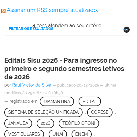
Assinar um RSS sempre atualizado.
4
itens atendem ao seu critério.
FILTRAR OS RESULTADOS
Editais Sisu 2026 - Para ingresso no
primeiro e segundo semestres letivos
de 2026
por
Raul Victor da Silva
—
publicado
26/12/2025
—
última
modificação
25/06/2026 16h56
— registrado em:
DIAMANTINA
,
EDITAL
,
SISTEMA DE SELEÇÃO UNIFICADA
,
COPESE
,
JANAÚBA
,
2026
,
TEÓFILO OTONI
,
VESTIBULARES
,
UNAÍ
,
ENEM
,