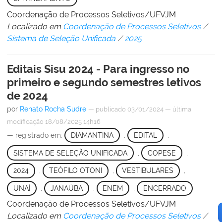
Coordenação de Processos Seletivos/UFVJM
Localizado em
Coordenação de Processos Seletivos
/
Sistema de Seleção Unificada
/
2025
Editais Sisu 2024 - Para ingresso no
primeiro e segundo semestres letivos
de 2024
por
Renato Rocha Sudre
—
publicado
03/01/2024
—
última
modificação
18/08/2025 14h16
— registrado em:
DIAMANTINA
,
EDITAL
,
SISTEMA DE SELEÇÃO UNIFICADA
,
COPESE
,
2024
,
TEÓFILO OTONI
,
VESTIBULARES
,
UNAÍ
,
JANAÚBA
,
ENEM
,
ENCERRADO
Coordenação de Processos Seletivos/UFVJM
Localizado em
Coordenação de Processos Seletivos
/