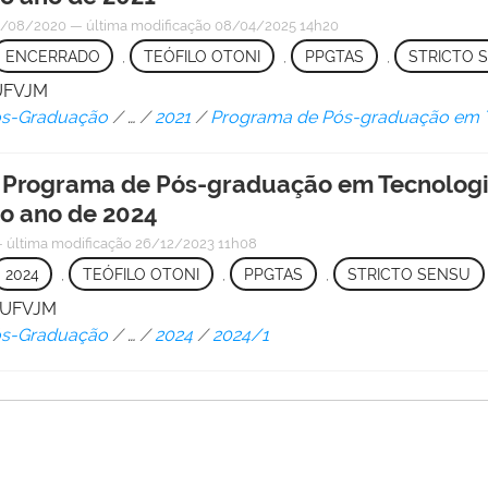
/08/2020
—
última modificação
08/04/2025 14h20
ENCERRADO
,
TEÓFILO OTONI
,
PPGTAS
,
STRICTO 
/UFVJM
Pós-Graduação
/
…
/
2021
/
Programa de Pós-graduação em T
 o Programa de Pós-graduação em Tecnologi
o ano de 2024
—
última modificação
26/12/2023 11h08
2024
,
TEÓFILO OTONI
,
PPGTAS
,
STRICTO SENSU
/ UFVJM
Pós-Graduação
/
…
/
2024
/
2024/1