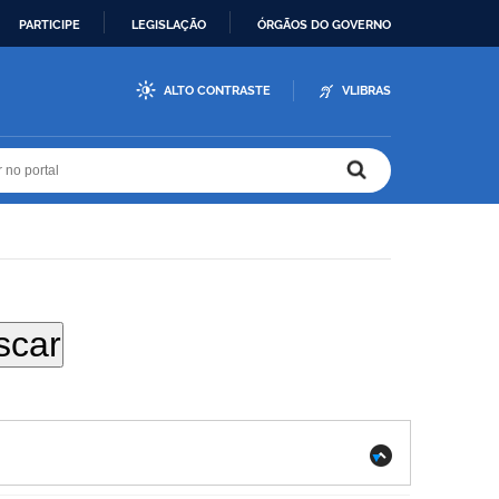
PARTICIPE
LEGISLAÇÃO
ÓRGÃOS DO GOVERNO
ALTO CONTRASTE
VLIBRAS
r no portal
r no portal
.