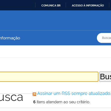
COMUNICA BR
ACESSO À INFORMAÇÃO
IR
PARA
O
CONTEÚDO
Busca
Busca
Informação
usca
Assinar um RSS sempre atualizado
6
itens atendem ao seu critério.