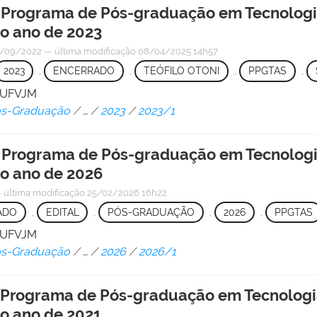
 o Programa de Pós-graduação em Tecnologi
o ano de 2023
/09/2022
—
última modificação
08/04/2025 14h57
2023
,
ENCERRADO
,
TEÓFILO OTONI
,
PPGTAS
,
/ UFVJM
Pós-Graduação
/
…
/
2023
/
2023/1
 o Programa de Pós-graduação em Tecnologi
o ano de 2026
—
última modificação
25/02/2026 16h22
ADO
,
EDITAL
,
PÓS-GRADUAÇÃO
,
2026
,
PPGTAS
/ UFVJM
Pós-Graduação
/
…
/
2026
/
2026/1
 o Programa de Pós-graduação em Tecnologi
o ano de 2021