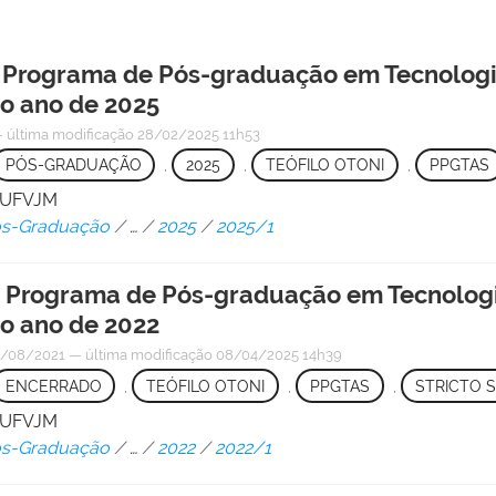
 o Programa de Pós-graduação em Tecnologi
o ano de 2025
—
última modificação
28/02/2025 11h53
PÓS-GRADUAÇÃO
,
2025
,
TEÓFILO OTONI
,
PPGTAS
/ UFVJM
Pós-Graduação
/
…
/
2025
/
2025/1
 o Programa de Pós-graduação em Tecnolog
o ano de 2022
/08/2021
—
última modificação
08/04/2025 14h39
ENCERRADO
,
TEÓFILO OTONI
,
PPGTAS
,
STRICTO 
/ UFVJM
Pós-Graduação
/
…
/
2022
/
2022/1