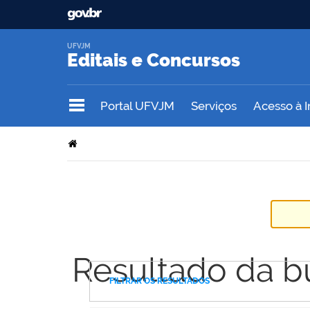
UFVJM
Editais e Concursos
Portal UFVJM
Serviços
Acesso à 
Resultado da b
FILTRAR OS RESULTADOS