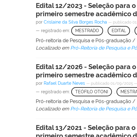
Edital 12/2023 - Seleção para
primeiro semestre acadêmico d
por
Crislaine da Silva Borges Rocha
—
publicado
01
— registrado em:
MESTRADO
,
EDITAL
,
Pró-reitoria de Pesquisa e Pós-graduação 
Localizado em
Pró-Reitoria de Pesquisa e 
Edital 12/2026 - Seleção para
primeiro semestre acadêmico d
por
Rafael Duarte Neves
—
publicado
01/09/2025
— registrado em:
TEÓFILO OTONI
,
MESTR
Pró-reitoria de Pesquisa e Pós-graduação 
Localizado em
Pró-Reitoria de Pesquisa e 
Edital 13/2021 - Seleção para
primeiro semestre acadêmico d