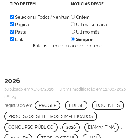
TIPO DE ITEM
NOTÍCIAS DESDE
Selecionar Todos/Nenhum
Ontem
Página
Última semana
Pasta
Último mês
Link
Sempre
6
itens atendem ao seu critério.
2026
—
publicado
em 31/03/2026
última modificação
em 12/06/2026
08h29
registrado em:
PROGEP
,
EDITAL
,
DOCENTES
,
PROCESSOS SELETIVOS SIMPLIFICADOS
,
CONCURSO PÚBLICO
,
2026
,
DIAMANTINA
,