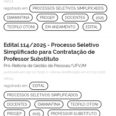
09h14
registrado em:
PROCESSOS SELETIVOS SIMPLIFICADOS
,
DIAMANTINA
,
PROGEP
,
DOCENTES
,
2025
,
TEÓFILO OTONI
,
EM ANDAMENTO
,
EDITAL
Edital 114/2025 - Processo Seletivo
Simplificado para Contratação de
Professor Substituto
Pró-Reitoria de Gestão de Pessoas/UFVJM
—
publicado
em 29/12/2025
última modificação
em 17/03/2026
08h43
registrado em:
EDITAL
,
PROCESSOS SELETIVOS SIMPLIFICADOS
,
DOCENTES
,
DIAMANTINA
,
TEÓFILO OTONI
,
PROGEP
,
2025
,
PROFESSOR SUBSTITUTO
,