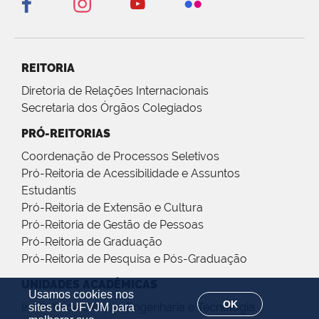
REITORIA
Diretoria de Relações Internacionais
Secretaria dos Órgãos Colegiados
PRÓ-REITORIAS
Coordenação de Processos Seletivos
Pró-Reitoria de Acessibilidade e Assuntos
Estudantis
Pró-Reitoria de Extensão e Cultura
Pró-Reitoria de Gestão de Pessoas
Pró-Reitoria de Graduação
Pró-Reitoria de Pesquisa e Pós-Graduação
UNIDADES ACADÊMICAS
Usamos cookies nos
OK
Instituto de Ciência, Engenharia e Tecnologia
sites da UFVJM para