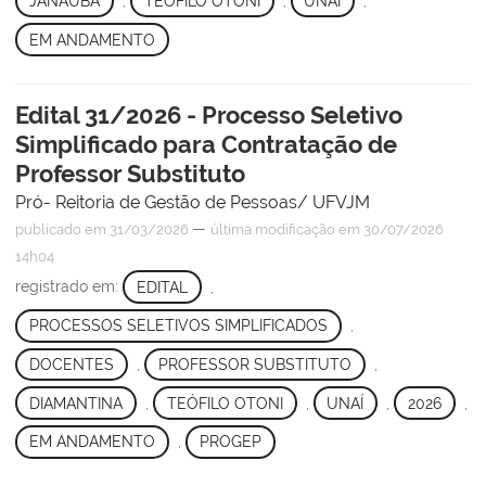
JANAÚBA
,
TEÓFILO OTONI
,
UNAÍ
,
EM ANDAMENTO
Edital 31/2026 - Processo Seletivo
Simplificado para Contratação de
Professor Substituto
Pró- Reitoria de Gestão de Pessoas/ UFVJM
—
publicado
em 31/03/2026
última modificação
em 30/07/2026
14h04
registrado em:
EDITAL
,
PROCESSOS SELETIVOS SIMPLIFICADOS
,
DOCENTES
,
PROFESSOR SUBSTITUTO
,
DIAMANTINA
,
TEÓFILO OTONI
,
UNAÍ
,
2026
,
EM ANDAMENTO
,
PROGEP