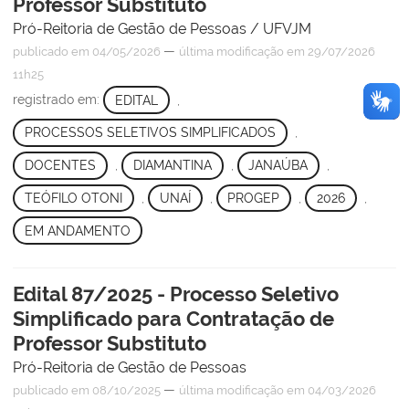
Professor Substituto
Pró-Reitoria de Gestão de Pessoas / UFVJM
—
publicado
em 04/05/2026
última modificação
em 29/07/2026
11h25
registrado em:
EDITAL
,
PROCESSOS SELETIVOS SIMPLIFICADOS
,
DOCENTES
,
DIAMANTINA
,
JANAÚBA
,
TEÓFILO OTONI
,
UNAÍ
,
PROGEP
,
2026
,
EM ANDAMENTO
Edital 87/2025 - Processo Seletivo
Simplificado para Contratação de
Professor Substituto
Pró-Reitoria de Gestão de Pessoas
—
publicado
em 08/10/2025
última modificação
em 04/03/2026