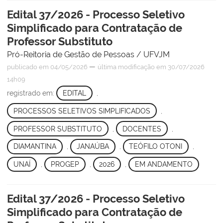
Edital 37/2026 - Processo Seletivo
Simplificado para Contratação de
Professor Substituto
Pró-Reitoria de Gestão de Pessoas / UFVJM
—
publicado
em 04/05/2026
última modificação
em 30/07/2026
14h09
registrado em:
EDITAL
,
PROCESSOS SELETIVOS SIMPLIFICADOS
,
PROFESSOR SUBSTITUTO
,
DOCENTES
,
DIAMANTINA
,
JANAÚBA
,
TEÓFILO OTONI
,
UNAÍ
,
PROGEP
,
2026
,
EM ANDAMENTO
Edital 37/2026 - Processo Seletivo
Simplificado para Contratação de