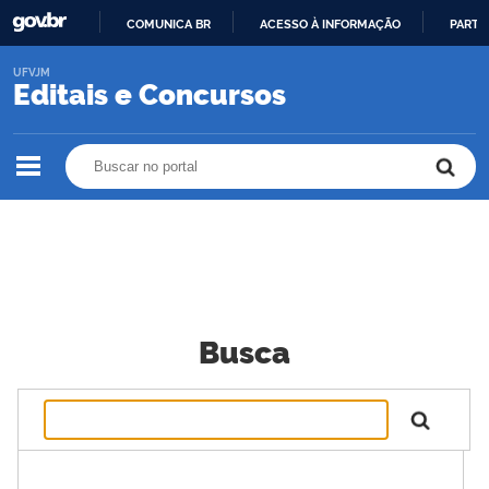
COMUNICA BR
ACESSO À INFORMAÇÃO
PARTI
IR
UFVJM
PARA
Editais e Concursos
O
CONTEÚDO
Buscar no portal
Buscar no portal
Busca