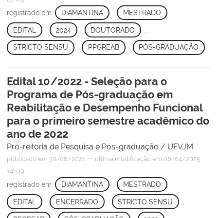
registrado em:
DIAMANTINA
,
MESTRADO
,
EDITAL
,
2024
,
DOUTORADO
,
STRICTO SENSU
,
PPGREAB
,
PÓS-GRADUAÇÃO
Edital 10/2022 - Seleção para o
Programa de Pós-graduação em
Reabilitação e Desempenho Funcional
para o primeiro semestre acadêmico do
ano de 2022
Pró-reitoria de Pesquisa e Pós-graduação / UFVJM
—
publicado
em 30/08/2021
última modificação
em 08/04/2025
14h39
registrado em:
DIAMANTINA
,
MESTRADO
,
EDITAL
,
ENCERRADO
,
STRICTO SENSU
,