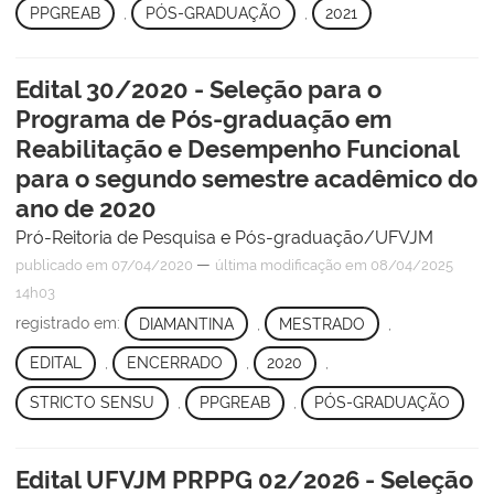
PPGREAB
,
PÓS-GRADUAÇÃO
,
2021
Edital 30/2020 - Seleção para o
Programa de Pós-graduação em
Reabilitação e Desempenho Funcional
para o segundo semestre acadêmico do
ano de 2020
Pró-Reitoria de Pesquisa e Pós-graduação/UFVJM
—
publicado
em 07/04/2020
última modificação
em 08/04/2025
14h03
registrado em:
DIAMANTINA
,
MESTRADO
,
EDITAL
,
ENCERRADO
,
2020
,
STRICTO SENSU
,
PPGREAB
,
PÓS-GRADUAÇÃO
Edital UFVJM PRPPG 02/2026 - Seleção