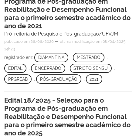
Programa de Pós-graduação em
Reabilitação e Desempenho Funcional
para o primeiro semestre acadêmico do
ano de 2021
Pró-reitoria de Pesquisa e Pós-graduação/UFVJM
—
publicado
em 28/08/2020
última modificação
em 08/04/2025
14h23
registrado em:
DIAMANTINA
,
MESTRADO
,
EDITAL
,
ENCERRADO
,
STRICTO SENSU
,
PPGREAB
,
PÓS-GRADUAÇÃO
,
2021
Edital 18/2025 - Seleção para o
Programa de Pós-graduação em
Reabilitação e Desempenho Funcional
para o primeiro semestre acadêmico do
ano de 2025