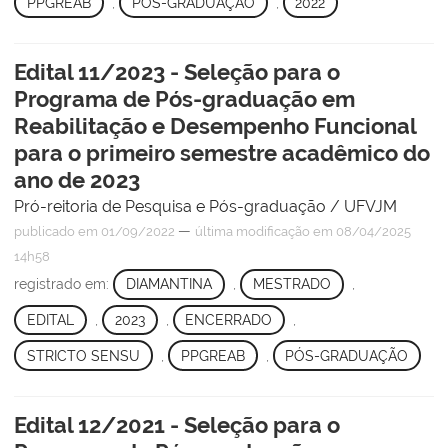
PPGREAB
,
PÓS-GRADUAÇÃO
,
2022
Edital 11/2023 - Seleção para o
Programa de Pós-graduação em
Reabilitação e Desempenho Funcional
para o primeiro semestre acadêmico do
ano de 2023
Pró-reitoria de Pesquisa e Pós-graduação / UFVJM
—
publicado
em 01/09/2022
última modificação
em 08/04/2025
14h58
registrado em:
DIAMANTINA
,
MESTRADO
,
EDITAL
,
2023
,
ENCERRADO
,
STRICTO SENSU
,
PPGREAB
,
PÓS-GRADUAÇÃO
Edital 12/2021 - Seleção para o