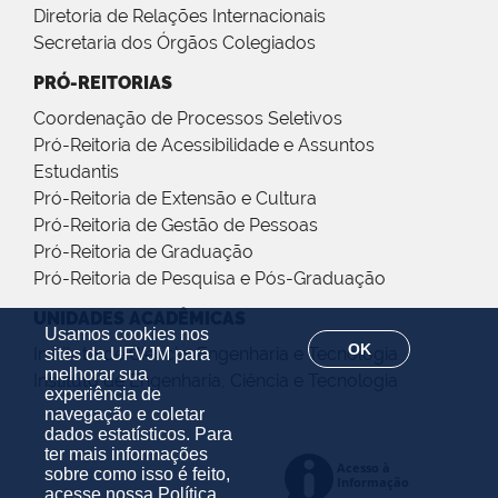
Diretoria de Relações Internacionais
Secretaria dos Órgãos Colegiados
PRÓ-REITORIAS
Coordenação de Processos Seletivos
Pró-Reitoria de Acessibilidade e Assuntos
Estudantis
Pró-Reitoria de Extensão e Cultura
Pró-Reitoria de Gestão de Pessoas
Pró-Reitoria de Graduação
Pró-Reitoria de Pesquisa e Pós-Graduação
UNIDADES ACADÊMICAS
Usamos cookies nos
OK
Instituto de Ciência, Engenharia e Tecnologia
sites da UFVJM para
melhorar sua
Instituto de Engenharia, Ciência e Tecnologia
experiência de
navegação e coletar
dados estatísticos. Para
ter mais informações
sobre como isso é feito,
acesse nossa
Política