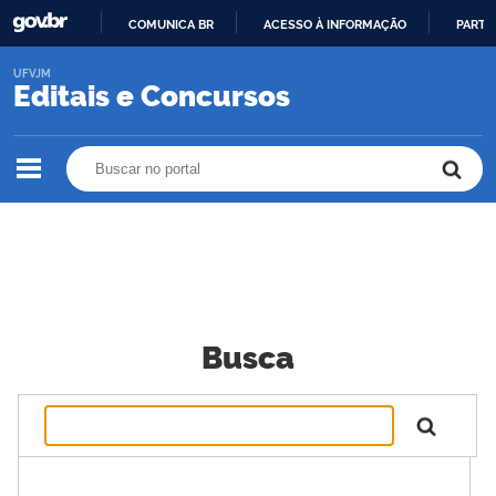
COMUNICA BR
ACESSO À INFORMAÇÃO
PARTI
IR
UFVJM
PARA
Editais e Concursos
O
CONTEÚDO
Buscar no portal
Buscar no portal
Busca