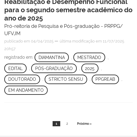
Reabilitação e Desempenho Funcional
para o segundo semestre acadêmico do
ano de 2025
Pró-reitoria de Pesquisa e Pós-graduação - PRPPG/
UFVJM
—
publicado
em 04/04/2025
última modificação
em 11/07/2025
20h57
registrado em:
DIAMANTINA
,
MESTRADO
,
EDITAL
,
PÓS-GRADUAÇÃO
,
2025
,
DOUTORADO
,
STRICTO SENSU
,
PPGREAB
,
EM ANDAMENTO
1
2
Próximo »