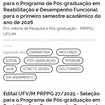
para o Programa de Pós-graduação em
Reabilitação e Desempenho Funcional
para o primeiro semestre acadêmico do
ano de 2026
Pró-reitoria de Pesquisa e Pós-graduação - PRPPG/
UFVJM
—
publicado
em 01/09/2025
última modificação
em 05/02/2026
10h16
registrado em:
DIAMANTINA
,
MESTRADO
,
EDITAL
,
PÓS-GRADUAÇÃO
,
PPGREAB
,
2026
,
STRICTO SENSU
,
DOUTORADO
,
EM ANDAMENTO
Edital UFVJM PRPPG 27/2025 - Seleção
para o Programa de Pós-graduação em