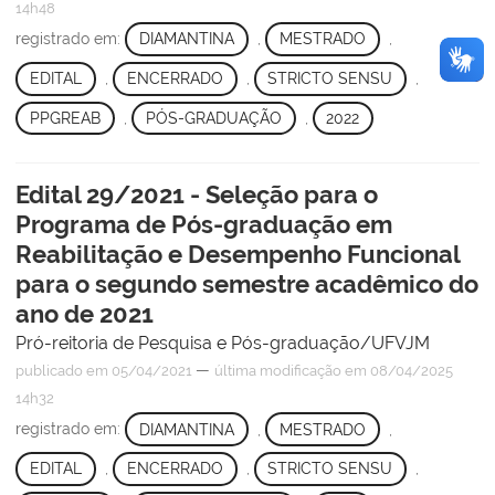
14h48
registrado em:
DIAMANTINA
,
MESTRADO
,
EDITAL
,
ENCERRADO
,
STRICTO SENSU
,
PPGREAB
,
PÓS-GRADUAÇÃO
,
2022
Edital 29/2021 - Seleção para o
Programa de Pós-graduação em
Reabilitação e Desempenho Funcional
para o segundo semestre acadêmico do
ano de 2021
Pró-reitoria de Pesquisa e Pós-graduação/UFVJM
—
publicado
em 05/04/2021
última modificação
em 08/04/2025
14h32
registrado em:
DIAMANTINA
,
MESTRADO
,
EDITAL
,
ENCERRADO
,
STRICTO SENSU
,