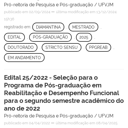
Pró-reitoria de Pesquisa e Pós-graduação / UFVJM
—
publicado
em 02/09/2024
última modificação
em 13/12/2024
15h36
registrado em:
DIAMANTINA
,
MESTRADO
,
EDITAL
,
PÓS-GRADUAÇÃO
,
2025
,
DOUTORADO
,
STRICTO SENSU
,
PPGREAB
,
EM ANDAMENTO
Edital 25/2022 - Seleção para o
Programa de Pós-graduação em
Reabilitação e Desempenho Funcional
para o segundo semestre acadêmico do
ano de 2022
Pró-reitoria de Pesquisa e Pós-graduação / UFVJM
—
publicado
em 04/04/2022
última modificação
em 08/04/2025