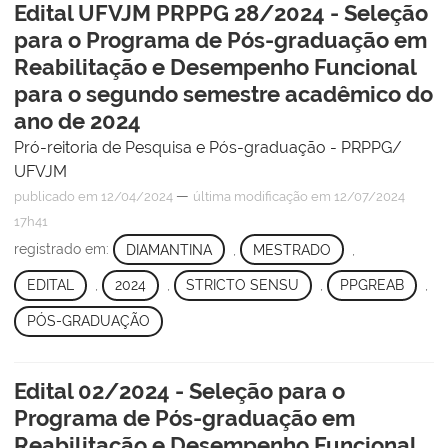
Edital UFVJM PRPPG 28/2024 - Seleção
para o Programa de Pós-graduação em
Reabilitação e Desempenho Funcional
para o segundo semestre acadêmico do
ano de 2024
Pró-reitoria de Pesquisa e Pós-graduação - PRPPG/
UFVJM
—
publicado
em 12/04/2024
última modificação
em 12/07/2024
17h41
registrado em:
DIAMANTINA
,
MESTRADO
,
EDITAL
,
2024
,
STRICTO SENSU
,
PPGREAB
,
PÓS-GRADUAÇÃO
Edital 02/2024 - Seleção para o
Programa de Pós-graduação em
Reabilitação e Desempenho Funcional