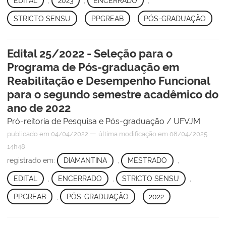
EDITAL
,
2023
,
ENCERRADO
,
STRICTO SENSU
,
PPGREAB
,
PÓS-GRADUAÇÃO
Edital 25/2022 - Seleção para o
Programa de Pós-graduação em
Reabilitação e Desempenho Funcional
para o segundo semestre acadêmico do
ano de 2022
Pró-reitoria de Pesquisa e Pós-graduação / UFVJM
—
publicado
em 04/04/2022
última modificação
em 08/04/2025
14h48
registrado em:
DIAMANTINA
,
MESTRADO
,
EDITAL
,
ENCERRADO
,
STRICTO SENSU
,
PPGREAB
,
PÓS-GRADUAÇÃO
,
2022