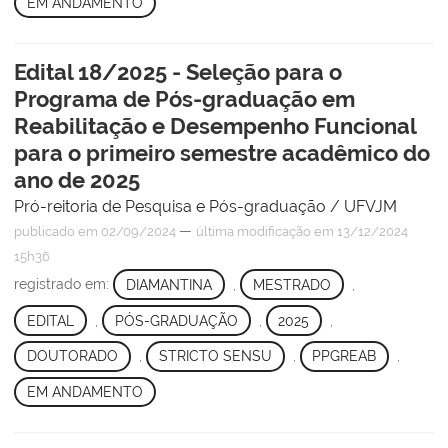
EM ANDAMENTO
Edital 18/2025 - Seleção para o
Programa de Pós-graduação em
Reabilitação e Desempenho Funcional
para o primeiro semestre acadêmico do
ano de 2025
Pró-reitoria de Pesquisa e Pós-graduação / UFVJM
—
publicado
em 02/09/2024
última modificação
em 13/12/2024
15h36
registrado em:
DIAMANTINA
,
MESTRADO
,
EDITAL
,
PÓS-GRADUAÇÃO
,
2025
,
DOUTORADO
,
STRICTO SENSU
,
PPGREAB
,
EM ANDAMENTO