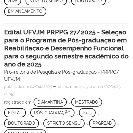
2026
,
STRICTO SENSU
,
DOUTORADO
,
EM ANDAMENTO
Edital UFVJM PRPPG 27/2025 - Seleção
para o Programa de Pós-graduação em
Reabilitação e Desempenho Funcional
para o segundo semestre acadêmico do
ano de 2025
Pró-reitoria de Pesquisa e Pós-graduação - PRPPG/
UFVJM
—
publicado
em 04/04/2025
última modificação
em 11/07/2025
20h57
registrado em:
DIAMANTINA
,
MESTRADO
,
EDITAL
,
PÓS-GRADUAÇÃO
,
2025
,
DOUTORADO
,
STRICTO SENSU
,
PPGREAB
,