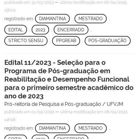
—
publicado
em 31/03/2023
última modificação
em 08/04/2025
15h04
registrado em:
DIAMANTINA
,
MESTRADO
,
EDITAL
,
2023
,
ENCERRADO
,
STRICTO SENSU
,
PPGREAB
,
PÓS-GRADUAÇÃO
Edital 11/2023 - Seleção para o
Programa de Pós-graduação em
Reabilitação e Desempenho Funcional
para o primeiro semestre acadêmico do
ano de 2023
Pró-reitoria de Pesquisa e Pós-graduação / UFVJM
—
publicado
em 01/09/2022
última modificação
em 08/04/2025
14h58
registrado em:
DIAMANTINA
,
MESTRADO
,