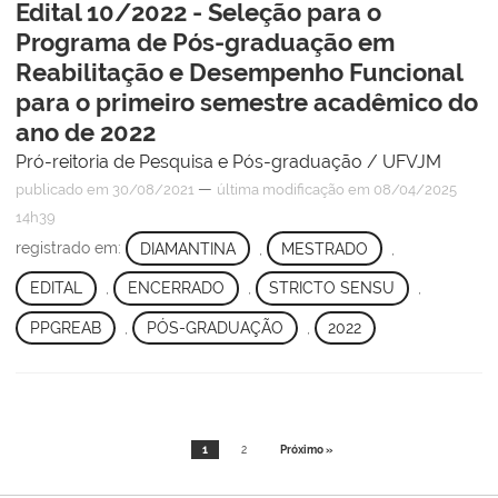
Edital 10/2022 - Seleção para o
Programa de Pós-graduação em
Reabilitação e Desempenho Funcional
para o primeiro semestre acadêmico do
ano de 2022
Pró-reitoria de Pesquisa e Pós-graduação / UFVJM
—
publicado
em 30/08/2021
última modificação
em 08/04/2025
14h39
registrado em:
DIAMANTINA
,
MESTRADO
,
EDITAL
,
ENCERRADO
,
STRICTO SENSU
,
PPGREAB
,
PÓS-GRADUAÇÃO
,
2022
1
2
Próximo »