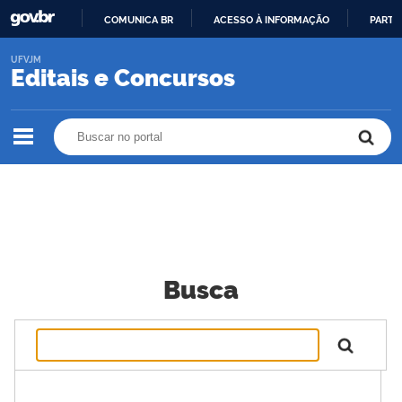
COMUNICA BR
ACESSO À INFORMAÇÃO
PARTI
IR
UFVJM
PARA
Editais e Concursos
O
CONTEÚDO
Buscar no portal
Buscar no portal
Busca