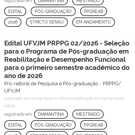
registrado em:
DIAMANTINA
,
MESTRADO
,
EDITAL
,
PÓS-GRADUAÇÃO
,
PPGREAB
,
2026
,
STRICTO SENSU
,
EM ANDAMENTO
Edital UFVJM PRPPG 02/2026 - Seleção
para o Programa de Pós-graduação em
Reabilitação e Desempenho Funcional
para o primeiro semestre acadêmico do
ano de 2026
Pró-reitoria de Pesquisa e Pós-graduação - PRPPG/
UFVJM
—
publicado
em 01/09/2025
última modificação
em 05/02/2026
10h16
registrado em:
DIAMANTINA
,
MESTRADO
,
EDITAL
,
PÓS-GRADUAÇÃO
,
PPGREAB
,