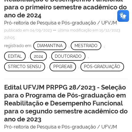
para o primeiro semestre acadêmico do
ano de 2024
Pró-reitoria de Pesquisa e Pós-graduação / UFVJM
—
publicado
em 04/09/2023
última modificação
em 15/12/2023
21h05
registrado em:
DIAMANTINA
,
MESTRADO
,
EDITAL
,
2024
,
DOUTORADO
,
STRICTO SENSU
,
PPGREAB
,
PÓS-GRADUAÇÃO
Edital UFVJM PRPPG 28/2023 - Seleção
para o Programa de Pós-graduação em
Reabilitação e Desempenho Funcional
para o segundo semestre acadêmico do
ano de 2023
Pró-reitoria de Pesquisa e Pós-graduação / UFVJM