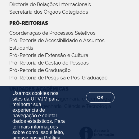
Diretoria de Relações Internacionais
Secretaria dos Órgãos Colegiados
PRÓ-REITORIAS
Coordenação de Processos Seletivos
Pró-Reitoria de Acessibilidade e Assuntos
Estudantis
Pró-Reitoria de Extensão e Cultura
Pró-Reitoria de Gestão de Pessoas
Pró-Reitoria de Graduação
Pró-Reitoria de Pesquisa e Pós-Graduação
UNIDADES ACADÊMICAS
Usamos cookies nos
OK
Instituto de Ciência, Engenharia e Tecnologia
sites da UFVJM para
melhorar sua
Instituto de Engenharia, Ciência e Tecnologia
experiência de
navegação e coletar
dados estatísticos. Para
ter mais informações
sobre como isso é feito,
acesse nossa
Política