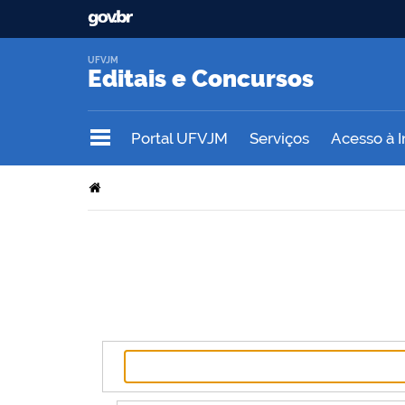
UFVJM
Editais e Concursos
Portal UFVJM
Serviços
Acesso à 