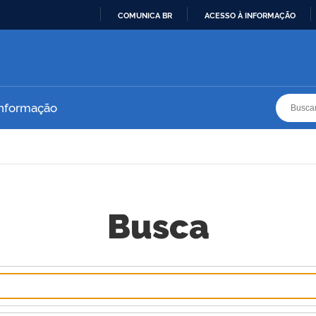
COMUNICA BR
ACESSO À INFORMAÇÃO
IR
PARA
O
CONTEÚDO
Busca
Busca
Informação
Busca