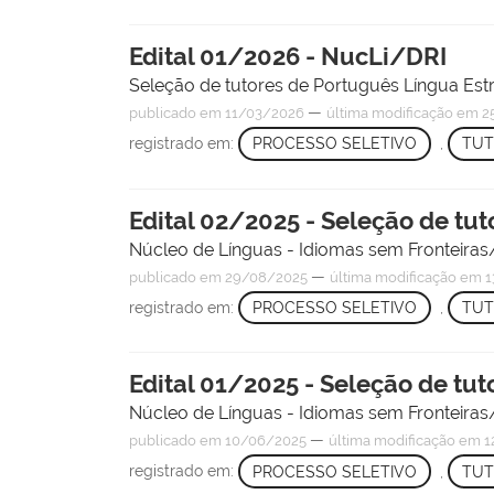
Edital 01/2026 - NucLi/DRI
Seleção de tutores de Português Língua Estr
—
publicado
em 11/03/2026
última modificação
em 25
registrado em:
PROCESSO SELETIVO
,
TU
Edital 02/2025 - Seleção de tut
Núcleo de Línguas - Idiomas sem Fronteir
—
publicado
em 29/08/2025
última modificação
em 1
registrado em:
PROCESSO SELETIVO
,
TU
Edital 01/2025 - Seleção de tut
Núcleo de Línguas - Idiomas sem Fronteir
—
publicado
em 10/06/2025
última modificação
em 1
registrado em:
PROCESSO SELETIVO
,
TU