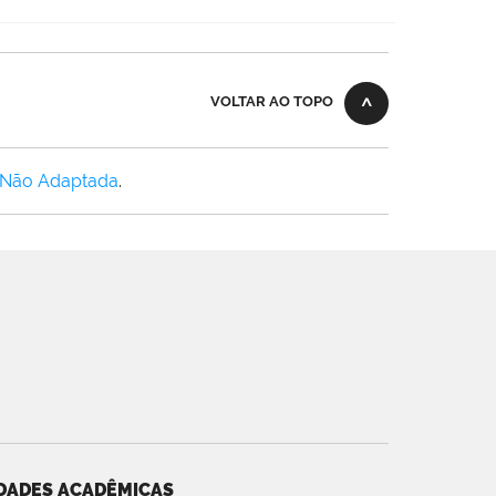
VOLTAR AO TOPO
 Não Adaptada
.
DADES ACADÊMICAS