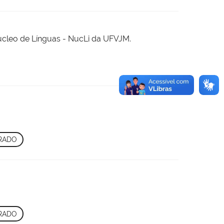
Núcleo de Línguas - NucLi da UFVJM.
RADO
RADO