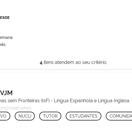
DESDE
semana
mês
4
itens atendem ao seu critério.
FVJM
s sem Fronteiras (IsF) - Língua Espanhola e Língua Inglesa
7/07/2026 21h20
IVO
,
NUCLI
,
TUTOR
,
ESTUDANTES
,
COMUNID