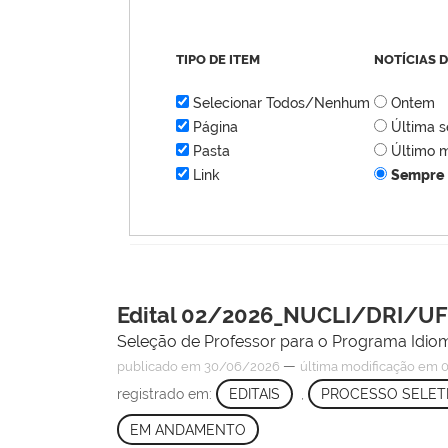
TIPO DE ITEM
NOTÍCIAS 
Selecionar Todos/Nenhum
Ontem
Página
Última 
Pasta
Último 
Link
Sempre
Edital 02/2026_NUCLI/DRI/U
Seleção de Professor para o Programa Idioma
—
publicado
em 30/06/2026
última modificação
em 0
registrado em:
EDITAIS
,
PROCESSO SELET
EM ANDAMENTO