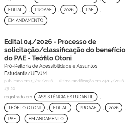
EDITAL
,
PROAAE
,
2026
,
PAE
,
EM ANDAMENTO
Edital 04/2026 - Processo de
solicitação/classificação do benefício
do PAE - Teófilo Otoni
Pró-Reitoria de Acessibilidade e Assuntos
Estudantis/UFVJM
—
publicado
em 13/02/2026
última modificação
em 24/07/2026
13h26
registrado em:
ASSISTÊNCIA ESTUDANTIL
,
TEÓFILO OTONI
,
EDITAL
,
PROAAE
,
2026
,
PAE
,
EM ANDAMENTO