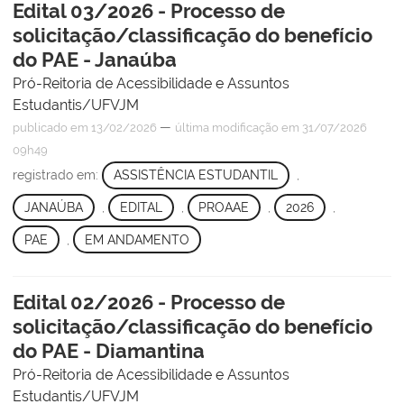
Edital 03/2026 - Processo de
solicitação/classificação do benefício
do PAE - Janaúba
Pró-Reitoria de Acessibilidade e Assuntos
Estudantis/UFVJM
—
publicado
em 13/02/2026
última modificação
em 31/07/2026
09h49
registrado em:
ASSISTÊNCIA ESTUDANTIL
,
JANAÚBA
,
EDITAL
,
PROAAE
,
2026
,
PAE
,
EM ANDAMENTO
Edital 02/2026 - Processo de
solicitação/classificação do benefício
do PAE - Diamantina
Pró-Reitoria de Acessibilidade e Assuntos
Estudantis/UFVJM