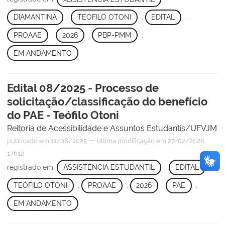
DIAMANTINA
,
TEÓFILO OTONI
,
EDITAL
,
PROAAE
,
2026
,
PBP-PMM
,
EM ANDAMENTO
Edital 08/2025 - Processo de
solicitação/classificação do benefício
do PAE - Teófilo Otoni
Reitoria de Acessibilidade e Assuntos Estudantis/UFVJM
—
publicado
em 11/08/2025
última modificação
em 27/02/2026
17h12
registrado em:
ASSISTÊNCIA ESTUDANTIL
,
EDITAL
,
TEÓFILO OTONI
,
PROAAE
,
2026
,
PAE
,
EM ANDAMENTO