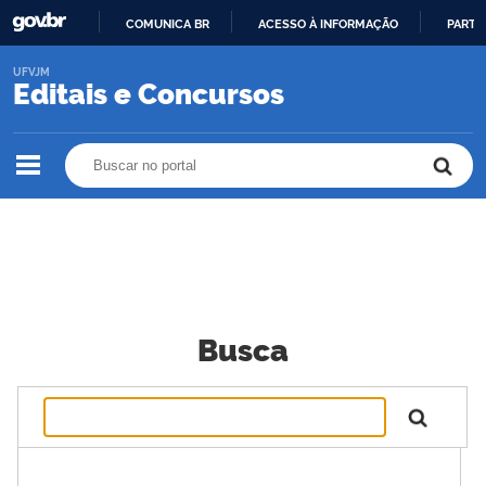
COMUNICA BR
ACESSO À INFORMAÇÃO
PARTI
IR
UFVJM
PARA
Editais e Concursos
O
CONTEÚDO
Buscar no portal
Buscar no portal
Busca