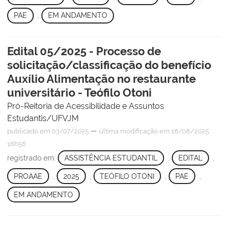
PAE
,
EM ANDAMENTO
Edital 05/2025 - Processo de
solicitação/classificação do benefício
Auxílio Alimentação no restaurante
universitário - Teófilo Otoni
Pró-Reitoria de Acessibilidade e Assuntos
Estudantis/UFVJM
—
publicado
em 03/07/2025
última modificação
em 18/08/2025
16h56
registrado em:
ASSISTÊNCIA ESTUDANTIL
,
EDITAL
,
PROAAE
,
2025
,
TEÓFILO OTONI
,
PAE
,
EM ANDAMENTO