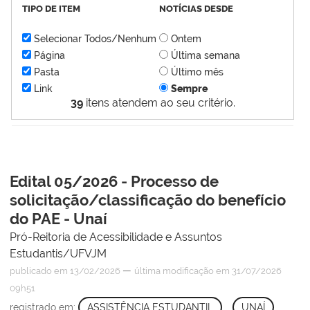
TIPO DE ITEM
NOTÍCIAS DESDE
Selecionar Todos/Nenhum
Ontem
Página
Última semana
Pasta
Último mês
Link
Sempre
39
itens atendem ao seu critério.
Edital 05/2026 - Processo de
solicitação/classificação do benefício
do PAE - Unaí
Pró-Reitoria de Acessibilidade e Assuntos
Estudantis/UFVJM
—
publicado
em 13/02/2026
última modificação
em 31/07/2026
09h51
registrado em:
ASSISTÊNCIA ESTUDANTIL
,
UNAÍ
,