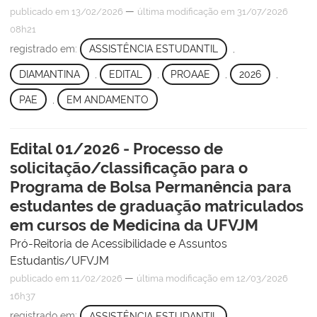
—
publicado
em 13/02/2026
última modificação
em 31/07/2026
08h21
registrado em:
ASSISTÊNCIA ESTUDANTIL
,
DIAMANTINA
,
EDITAL
,
PROAAE
,
2026
,
PAE
,
EM ANDAMENTO
Edital 01/2026 - Processo de
solicitação/classificação para o
Programa de Bolsa Permanência para
estudantes de graduação matriculados
em cursos de Medicina da UFVJM
Pró-Reitoria de Acessibilidade e Assuntos
Estudantis/UFVJM
—
publicado
em 11/02/2026
última modificação
em 12/03/2026
16h37
registrado em:
ASSISTÊNCIA ESTUDANTIL
,