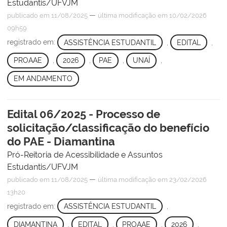
Estudantis/UFVJM
—
publicado
em 11/08/2025
última modificação
em 10/02/2026
09h59
registrado em:
ASSISTÊNCIA ESTUDANTIL
,
EDITAL
,
PROAAE
,
2026
,
PAE
,
UNAÍ
,
EM ANDAMENTO
Edital 06/2025 - Processo de
solicitação/classificação do benefício
do PAE - Diamantina
Pró-Reitoria de Acessibilidade e Assuntos
Estudantis/UFVJM
—
publicado
em 11/08/2025
última modificação
em 23/02/2026
13h20
registrado em:
ASSISTÊNCIA ESTUDANTIL
,
DIAMANTINA
,
EDITAL
,
PROAAE
,
2026
,