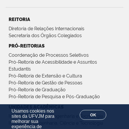
REITORIA
Diretoria de Relações Internacionais
Secretaria dos Órgãos Colegiados
PRÓ-REITORIAS
Coordenação de Processos Seletivos
Pró-Reitoria de Acessibilidade e Assuntos
Estudantis
Pró-Reitoria de Extensão e Cultura
Pró-Reitoria de Gestão de Pessoas
Pró-Reitoria de Graduação
Pró-Reitoria de Pesquisa e Pós-Graduação
UNIDADES ACADÊMICAS
Usamos cookies nos
OK
Instituto de Ciência, Engenharia e Tecnologia
sites da UFVJM para
melhorar sua
Instituto de Engenharia, Ciência e Tecnologia
experiência de