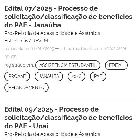
Edital 07/2025 - Processo de
solicitação/classificação de benefícios
do PAE - Janaúba
Pró-Reitoria de Acessibilidade e Assuntos
Estudantis/UFVJM
—
publicado
em 11/08/2025
última modificação
em 10/02/2026
09h55
registrado em:
ASSISTÊNCIA ESTUDANTIL
,
EDITAL
,
PROAAE
,
JANAÚBA
,
2026
,
PAE
,
EM ANDAMENTO
Edital 09/2025 - Processo de
solicitação/classificação de benefícios
do PAE - Unaí
Pró-Reitoria de Acessibilidade e Assuntos