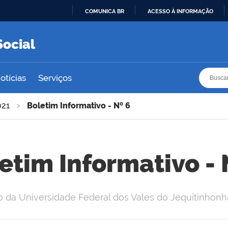
COMUNICA BR
ACESSO À INFORMAÇÃO
IR
PARA
Social
O
CONTEÚDO
Busca
Busca
otícias
Serviços
021
Boletim Informativo - Nº 6
etim Informativo - 
o da Universidade Federal dos Vales do Jequitinhon