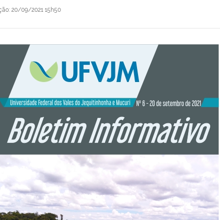
ação
:
20/09/2021 15h50