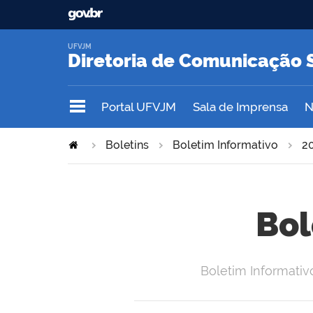
UFVJM
Diretoria de Comunicação 
Portal UFVJM
Sala de Imprensa
N
Boletins
Boletim Informativo
2
Bol
Boletim Informativ