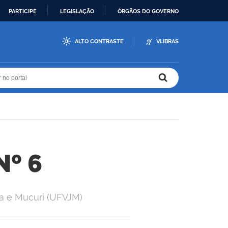
PARTICIPE
LEGISLAÇÃO
ÓRGÃOS DO GOVERNO
ALTO CONTRASTE
VLIBRAS
r no portal
r no portal
Nº 6
ha e Mucuri (UFVJM)