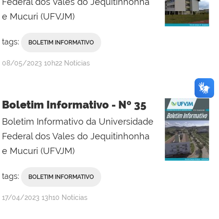
Federal dos Vales do Jequitinhonha
e Mucuri (UFVJM)
tags:
BOLETIM INFORMATIVO
publicado
08/05/2023
10h22
Notícias
Boletim Informativo - Nº 35
Boletim Informativo da Universidade
Federal dos Vales do Jequitinhonha
e Mucuri (UFVJM)
tags:
BOLETIM INFORMATIVO
publicado
17/04/2023
13h10
Notícias