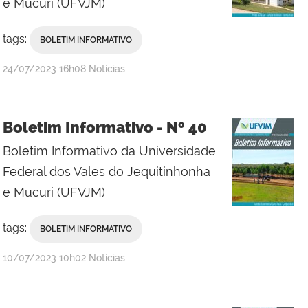
e Mucuri (UFVJM)
tags:
BOLETIM INFORMATIVO
publicado
24/07/2023
16h08
Notícias
Boletim Informativo - Nº 40
Boletim Informativo da Universidade
Federal dos Vales do Jequitinhonha
e Mucuri (UFVJM)
tags:
BOLETIM INFORMATIVO
publicado
10/07/2023
10h02
Notícias