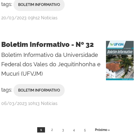
tags:
BOLETIM INFORMATIVO
publicado
20/03/2023
09h12
Notícias
Boletim Informativo - Nº 32
Boletim Informativo da Universidade
Federal dos Vales do Jequitinhonha e
Mucuri (UFVJM)
tags:
BOLETIM INFORMATIVO
publicado
06/03/2023
10h13
Notícias
1
2
3
4
5
Próximo »