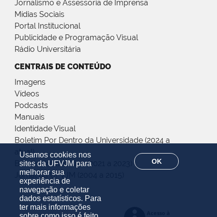
Jornalismo e Assessoria de Imprensa
Mídias Sociais
Portal Institucional
Publicidade e Programação Visual
Rádio Universitária
CENTRAIS DE CONTEÚDO
Imagens
Vídeos
Podcasts
Manuais
Identidade Visual
Boletim Por Dentro da Universidade (2024 a
atual)
Usamos cookies nos
OK
Boletim Informativo (2021 a 2023)
sites da UFVJM para
melhorar sua
Jornal da UFVJM (2004 a 2015)
experiência de
navegação e coletar
dados estatísticos. Para
ter mais informações
sobre como isso é feito,