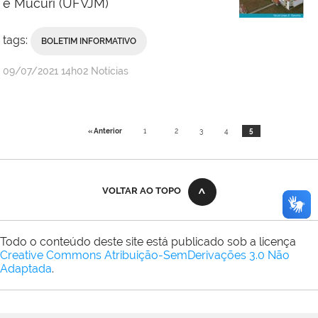
e Mucuri (UFVJM)
tags:
BOLETIM INFORMATIVO
publicado
09/07/2021
14h02
Notícias
« Anterior
1
2
3
4
5
VOLTAR AO TOPO
Todo o conteúdo deste site está publicado sob a licença
Creative Commons Atribuição-SemDerivações 3.0 Não
Adaptada
.