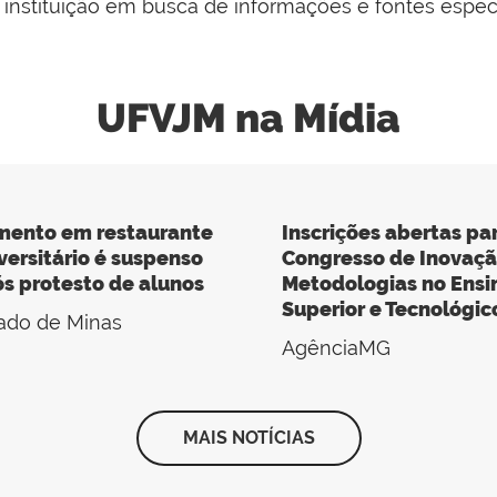
instituição em busca de informações e fontes especia
UFVJM na Mídia
mento em restaurante
Inscrições abertas pa
versitário é suspenso
Congresso de Inovaçã
s protesto de alunos
Metodologias no Ensi
Superior e Tecnológic
ado de Minas
AgênciaMG
MAIS NOTÍCIAS