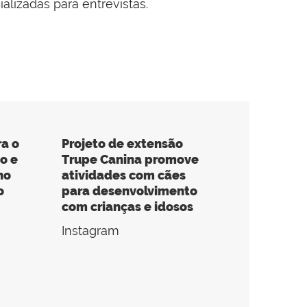
lizadas para entrevistas.
ra o
Projeto de extensão
o e
Trupe Canina promove
no
atividades com cães
o
para desenvolvimento
com crianças e idosos
Instagram