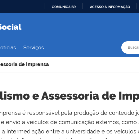
COMUNICA BR
ACESSO À INFORMAÇÃO
IR
PARA
Social
O
CONTEÚDO
Busca
Busca
otícias
Serviços
sessoria de Imprensa
lismo e Assessoria de Im
mprensa é responsável pela produção de conteúdo jorn
s e envio a veículos de comunicação externos, como 
m a intermediação entre a universidade e os veícul