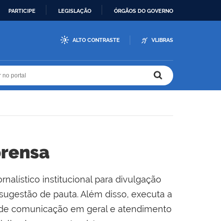
PARTICIPE
LEGISLAÇÃO
ÓRGÃOS DO GOVERNO
ALTO CONTRASTE
VLIBRAS
r no portal
r no portal
prensa
alístico institucional para divulgação
sugestão de pauta. Além disso, executa a
os de comunicação em geral e atendimento