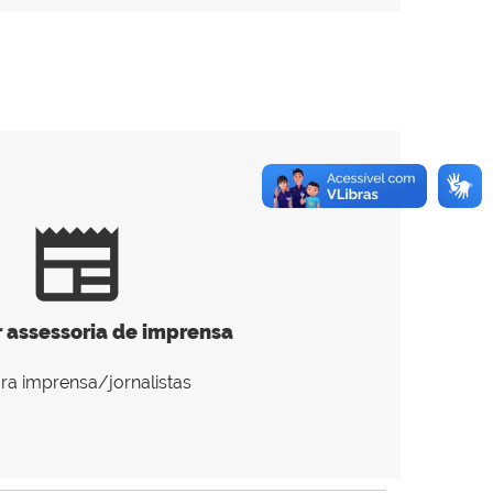
newspaper
r assessoria de imprensa
 imprensa/jornalistas