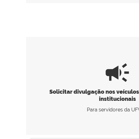
campaign
Solicitar divulgação nos veícul
institucionais
Para servidores da U