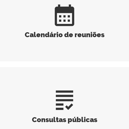
calendar_month
Calendário de reuniões
grading
Consultas públicas