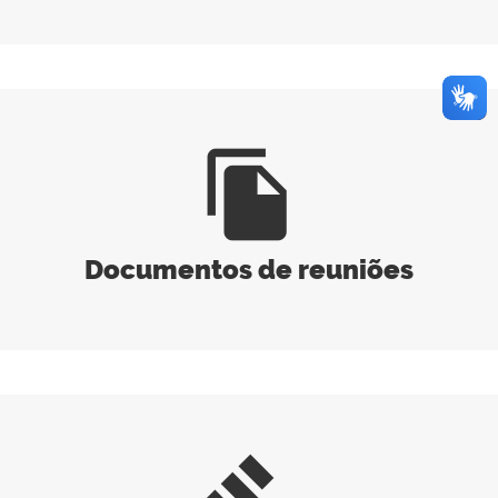
file_copy
Documentos de reuniões