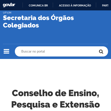
COMUNICA BR
ACESSO À INFORMAÇÃO
PARTI
IR
UFVJM
Secretaria dos Órgãos
PARA
O
Colegiados
CONTEÚDO
Buscar no portal
Buscar no portal
Conselho de Ensino,
Pesquisa e Extensão