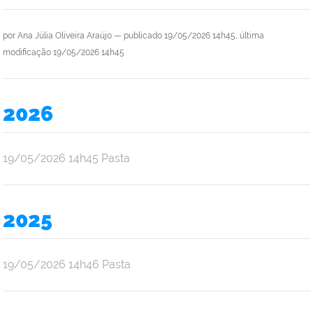
por
Ana Júlia Oliveira Araújo
—
publicado
19/05/2026 14h45,
última
modificação
19/05/2026 14h45
2026
por
publicado
19/05/2026
14h45
Pasta
Ana
Júlia
Oliveira
2025
Araújo
por
publicado
19/05/2026
14h46
Pasta
Ana
Júlia