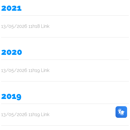
Oliveira
2021
Araújo
por
publicado
13/05/2026
11h18
Link
Ana
Júlia
Oliveira
2020
Araújo
por
publicado
13/05/2026
11h19
Link
Ana
Júlia
Oliveira
2019
Araújo
por
publicado
13/05/2026
11h19
Link
Ana
Júlia