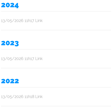
Oliveira
2024
Araújo
por
publicado
13/05/2026
11h17
Link
Ana
Júlia
Oliveira
2023
Araújo
por
publicado
13/05/2026
11h17
Link
Ana
Júlia
Oliveira
2022
Araújo
por
publicado
13/05/2026
11h18
Link
Ana
Júlia