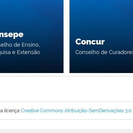
nsepe
Concur
elho de Ensino,
uisa e Extensão
Conselho de Curadore
a licença
Creative Commons Atribuição-SemDerivações 3.0