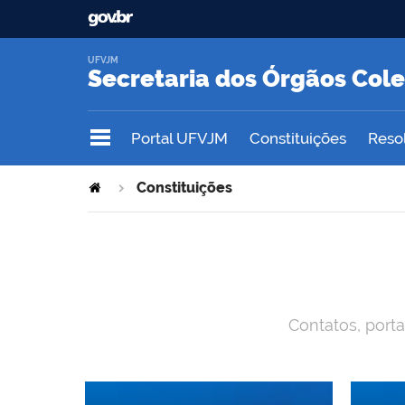
UFVJM
Secretaria dos Órgãos Col
Portal UFVJM
Constituições
Reso
Constituições
Contatos, port