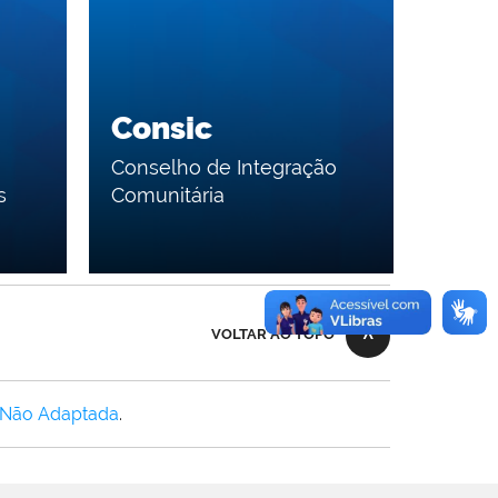
Consic
Conselho de Integração
s
Comunitária
VOLTAR AO TOPO
 Não Adaptada
.