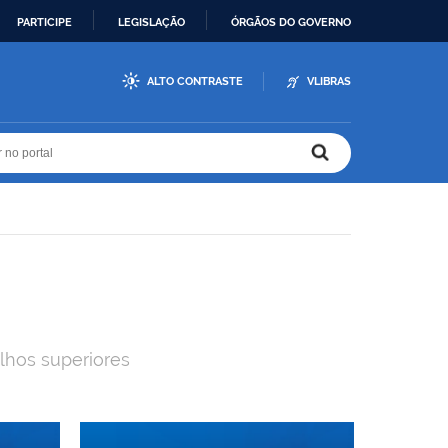
PARTICIPE
LEGISLAÇÃO
ÓRGÃOS DO GOVERNO
ALTO CONTRASTE
VLIBRAS
r no portal
r no portal
lhos superiores