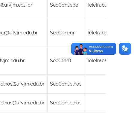
@ufvjm.edu.br
SecConsepe
Teletrabalho Parcial
cur@ufvjm.edu.br
SecConcur
Teletrabalho
Parcial
vjm.edu.br
SecCPPD
Teletrabalho Parcial
selhos@ufvjm.edu.br
SecConselhos
selhos
@ufvjm.edu.br
SecConselhos