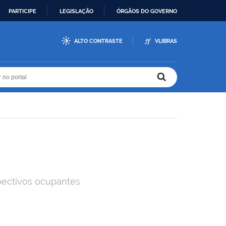
PARTICIPE
LEGISLAÇÃO
ÓRGÃOS DO GOVERNO
ALTO CONTRASTE
VLIBRAS
r no portal
r no portal
pectivos ocupantes