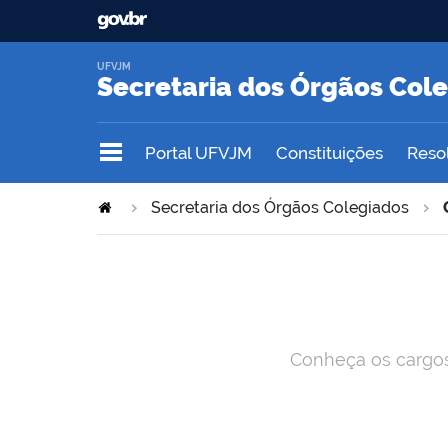
UFVJM
Secretaria dos Órgãos Col
Portal UFVJM
Constituições
Reso
Secretaria dos Órgãos Colegiados
Conheça os cargos