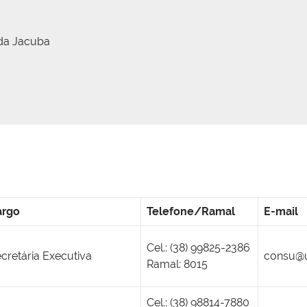
 da Jacuba
argo
Telefone/Ramal
E-mail
Cel.: (38) 99825-2386
cretária Executiva
consu@u
Ramal: 8015
Cel.: (38) 98814-7880