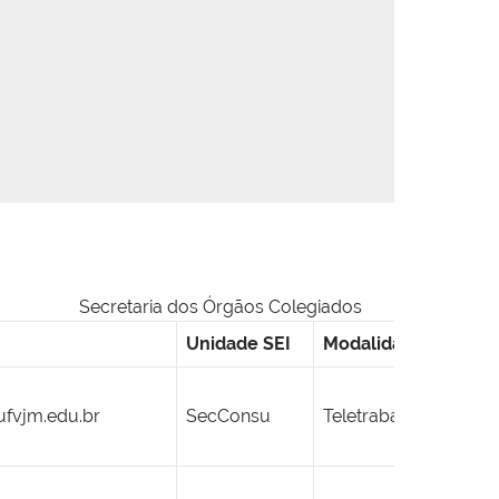
Secretaria dos Órgãos Colegiados
Unidade SEI
Modalidade PGD
fvjm.edu.br
SecConsu
Teletrabalho Parcial