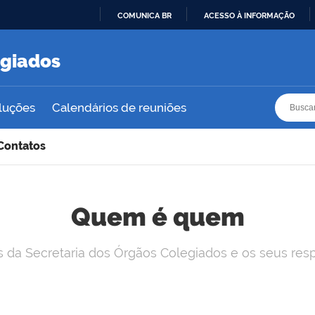
COMUNICA BR
ACESSO À INFORMAÇÃO
IR
PARA
egiados
O
CONTEÚDO
Busca
Busca
luções
Calendários de reuniões
Contatos
Quem é quem
 da Secretaria dos Órgãos Colegiados e os seus res