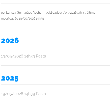
por
Larissa Guimarães Rocha
—
publicado
19/05/2026 14h39,
última
modificação
19/05/2026 14h39
2026
por
publicado
19/05/2026
14h39
Pasta
Ana
Júlia
Oliveira
2025
Araújo
por
publicado
19/05/2026
14h39
Pasta
Ana
Júlia