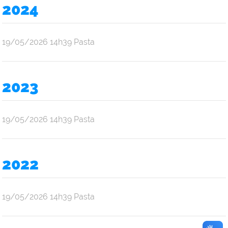
Oliveira
2024
Araújo
por
publicado
19/05/2026
14h39
Pasta
Ana
Júlia
Oliveira
2023
Araújo
por
publicado
19/05/2026
14h39
Pasta
Ana
Júlia
Oliveira
2022
Araújo
por
publicado
19/05/2026
14h39
Pasta
Ana
Júlia