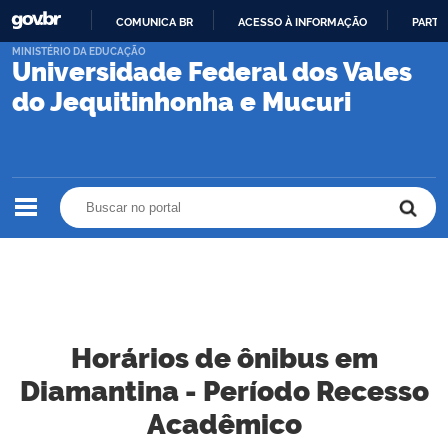
COMUNICA BR
ACESSO À INFORMAÇÃO
PARTI
IR
MINISTÉRIO DA EDUCAÇÃO
Universidade Federal dos Vales
PARA
O
do Jequitinhonha e Mucuri
CONTEÚDO
Buscar no portal
Buscar no portal
Horários de ônibus em
Diamantina - Período Recesso
Acadêmico