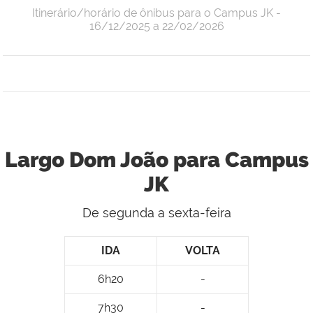
Itinerário/horário de ônibus para o Campus JK -
16/12/2025 a 22/02/2026
Largo Dom João para Campus
JK
De segunda a sexta-feira
IDA
VOLTA
6h20
-
7h30
-