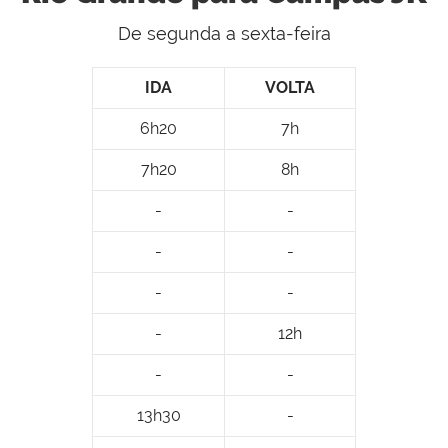
De segunda a sexta-feira
IDA
VOLTA
6h20
7h
7h20
8h
-
-
-
-
-
-
-
12h
-
-
13h30
-