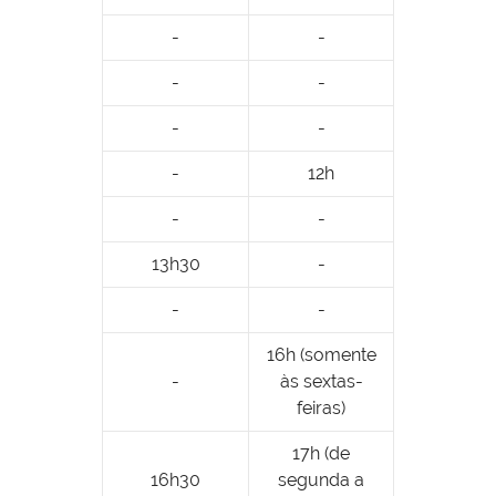
-
-
-
-
-
-
-
12h
-
-
13h30
-
-
-
16h (somente
-
às sextas-
feiras)
17h (de
16h30
segunda a