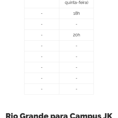
quinta-feira)
-
18h
-
-
-
20h
-
-
-
-
-
-
-
-
-
-
Rio Grande para Campus JK