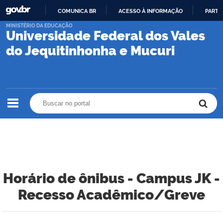
COMUNICA BR
ACESSO À INFORMAÇÃO
PARTI
IR
MINISTÉRIO DA EDUCAÇÃO
Universidade Federal dos Vales
PARA
O
do Jequitinhonha e Mucuri
CONTEÚDO
Buscar no portal
Buscar no portal
Horário de ônibus - Campus JK -
Recesso Acadêmico/Greve