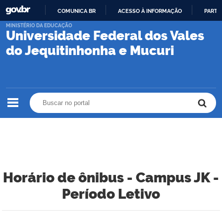
COMUNICA BR
ACESSO À INFORMAÇÃO
PARTI
IR
MINISTÉRIO DA EDUCAÇÃO
Universidade Federal dos Vales
PARA
O
do Jequitinhonha e Mucuri
CONTEÚDO
Buscar no portal
Buscar no portal
Horário de ônibus - Campus JK -
Período Letivo