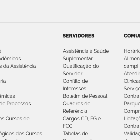
SERVIDORES
COMU
á
Assistência à Saúde
Horári
adêmicos
Suplementar
Alimen
s da Assistência
Qualificação do
campi
Servidor
Atendi
ria
Conflito de
Clínica
Interesses
Serviç
êmicas
Boletim de Pessoal
Contra
de Processos
Quadros de
Parque
Referência
Compr
os Cursos de
Cargos CD, FG e
Licitaç
FCC
Contra
ógicos dos Cursos
Tabelas de
Valida