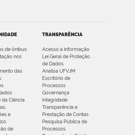
NIDADE
TRANSPARÊNCIA
os de ônibus
Acesso à informação
tação nos
Lei Geral de Proteção
de Dados
mento das
Analisa UFVJM
s
Escritório de
os
Processos
tados
Governança
 da Ciência
Integridade
as,
Transparência e
ões e
Prestação de Contas
tos
Pesquisa Pública de
ção de
Processos