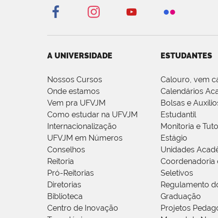
A UNIVERSIDADE
ESTUDANTES
Nossos Cursos
Calouro, vem c
Onde estamos
Calendários Ac
Vem pra UFVJM
Bolsas e Auxílio
Como estudar na UFVJM
Estudantil
Internacionalização
Monitoria e Tuto
UFVJM em Números
Estágio
Conselhos
Unidades Acad
Reitoria
Coordenadoria 
Pró-Reitorias
Seletivos
Diretorias
Regulamento d
Biblioteca
Graduação
Centro de Inovação
Projetos Pedag