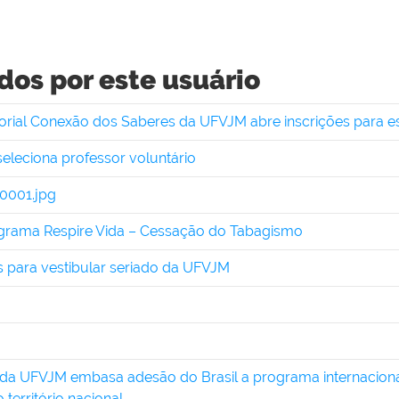
dos por este usuário
rial Conexão dos Saberes da UFVJM abre inscrições para e
eleciona professor voluntário
0001.jpg
ograma Respire Vida – Cessação do Tabagismo
as para vestibular seriado da UFVJM
da UFVJM embasa adesão do Brasil a programa internaciona
 território nacional