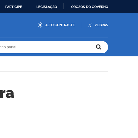
PARTICIPE
LEGISLAÇÃO
ÓRGÃOS DO GOVERNO
ALTO CONTRASTE
VLIBRAS
r no portal
r no portal
ra