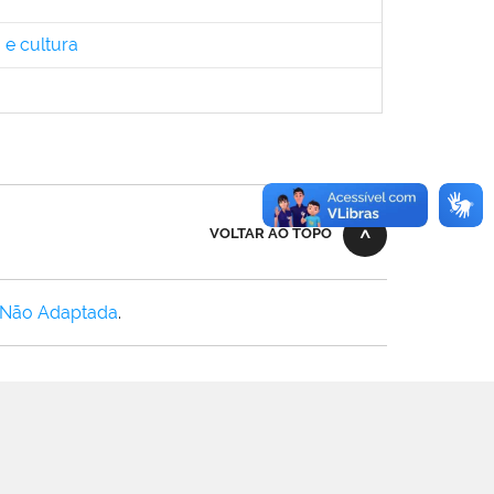
 e cultura
VOLTAR AO TOPO
 Não Adaptada
.