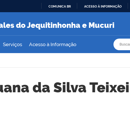
COMUNICA BR
ACESSO À INFORMAÇÃO
IR
PARA
ales do Jequitinhonha e Mucuri
O
CONTEÚDO
Busca
Busca
Serviços
Acesso à Informação
uana da Silva Teixei