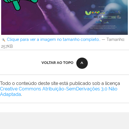
Clique para ver a imagem no tamanho completo…
—
Tamanho
:
257KB
VOLTAR AO TOPO
Todo o conteúdo deste site está publicado sob a licença
Creative Commons Atribuição-SemDerivações 3.0 Não
Adaptada
.