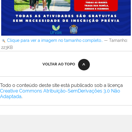
Clique para ver a imagem no tamanho completo…
—
Tamanho
:
223KB
VOLTAR AO TOPO
Todo o conteúdo deste site está publicado sob a licença
Creative Commons Atribuição-SemDerivações 3.0 Não
Adaptada
.