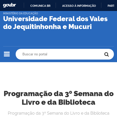
COMUNICA BR
ACESSO À INFORMAÇÃO
PARTI
IR
MINISTÉRIO DA EDUCAÇÃO
Universidade Federal dos Vales
PARA
O
do Jequitinhonha e Mucuri
CONTEÚDO
Buscar no portal
Buscar no portal
Programação da 3º Semana do
Livro e da Biblioteca
Programação da 3º Semana do Livro e da Biblioteca