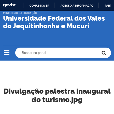
COMUNICA BR
ACESSO À INFORMAÇÃO
PARTI
IR
MINISTÉRIO DA EDUCAÇÃO
Universidade Federal dos Vales
PARA
O
do Jequitinhonha e Mucuri
CONTEÚDO
Buscar no portal
Buscar no portal
Divulgação palestra inaugural
do turismo.jpg