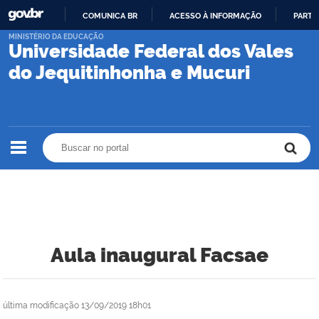
COMUNICA BR
ACESSO À INFORMAÇÃO
PARTI
IR
MINISTÉRIO DA EDUCAÇÃO
Universidade Federal dos Vales
PARA
O
do Jequitinhonha e Mucuri
CONTEÚDO
Buscar no portal
Buscar no portal
Aula inaugural Facsae
última modificação
13/09/2019 18h01