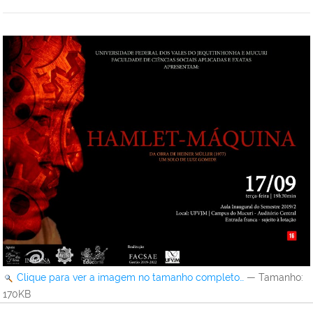
Clique para ver a imagem no tamanho completo…
—
Tamanho
:
170KB