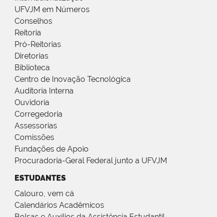
UFVJM em Números
Conselhos
Reitoria
Pró-Reitorias
Diretorias
Biblioteca
Centro de Inovação Tecnológica
Auditoria Interna
Ouvidoria
Corregedoria
Assessorias
Comissões
Fundações de Apoio
Procuradoria-Geral Federal junto a UFVJM
ESTUDANTES
Calouro, vem cá
Calendários Acadêmicos
Bolsas e Auxílios da Assistência Estudantil