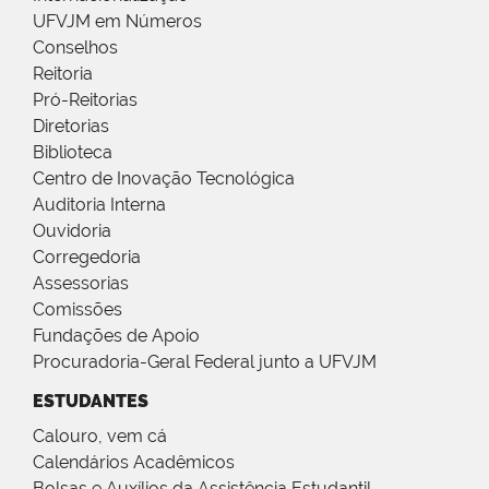
UFVJM em Números
Conselhos
Reitoria
Pró-Reitorias
Diretorias
Biblioteca
Centro de Inovação Tecnológica
Auditoria Interna
Ouvidoria
Corregedoria
Assessorias
Comissões
Fundações de Apoio
Procuradoria-Geral Federal junto a UFVJM
ESTUDANTES
Calouro, vem cá
Calendários Acadêmicos
Bolsas e Auxílios da Assistência Estudantil