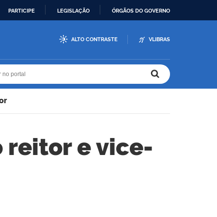
PARTICIPE
LEGISLAÇÃO
ÓRGÃOS DO GOVERNO
ALTO CONTRASTE
VLIBRAS
r no portal
r no portal
or
reitor e vice-