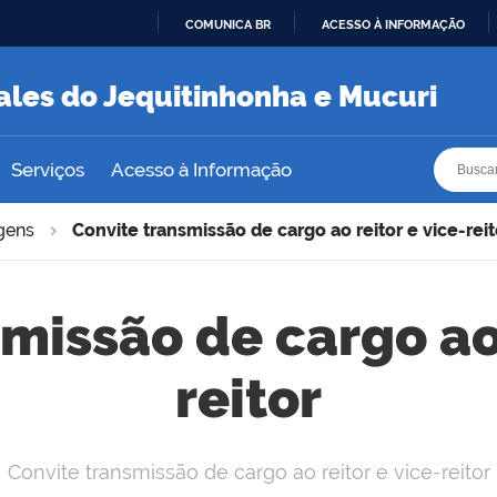
COMUNICA BR
ACESSO À INFORMAÇÃO
IR
PARA
ales do Jequitinhonha e Mucuri
O
CONTEÚDO
Busca
Busca
Serviços
Acesso à Informação
gens
Convite transmissão de cargo ao reitor e vice-reit
missão de cargo ao 
reitor
Convite transmissão de cargo ao reitor e vice-reitor