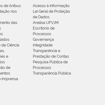
os de ônibus
Acesso à informação
tação nos
Lei Geral de Proteção
de Dados
mento das
Analisa UFVJM
s
Escritório de
os
Processos
tados
Governança
 da Ciência
Integridade
as,
Transparência e
ões e
Prestação de Contas
tos
Pesquisa Pública de
ção de
Processos
entos
Transparência Pública
e Imprensa