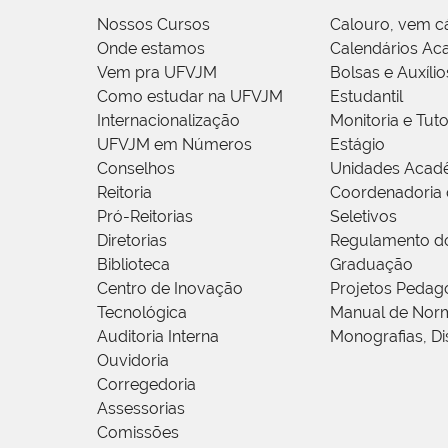
Nossos Cursos
Calouro, vem c
Onde estamos
Calendários Ac
Vem pra UFVJM
Bolsas e Auxílio
Como estudar na UFVJM
Estudantil
Internacionalização
Monitoria e Tuto
UFVJM em Números
Estágio
Conselhos
Unidades Acad
Reitoria
Coordenadoria 
Pró-Reitorias
Seletivos
Diretorias
Regulamento d
Biblioteca
Graduação
Centro de Inovação
Projetos Pedag
Tecnológica
Manual de Norm
Auditoria Interna
Monografias, Di
Ouvidoria
Corregedoria
Assessorias
Comissões