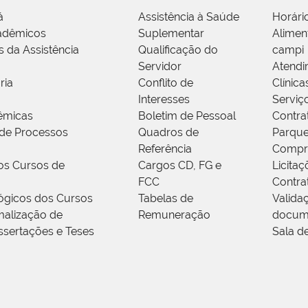
á
Assistência à Saúde
Horári
adêmicos
Suplementar
Alimen
s da Assistência
Qualificação do
campi
Servidor
Atendi
ria
Conflito de
Clínica
Interesses
Serviç
êmicas
Boletim de Pessoal
Contra
de Processos
Quadros de
Parque
Referência
Compr
os Cursos de
Cargos CD, FG e
Licitaç
FCC
Contra
ógicos dos Cursos
Tabelas de
Valida
alização de
Remuneração
docum
ssertações e Teses
Sala d