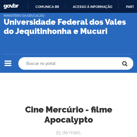
COMUNICA BR
ACESSO À INFORMAÇÃO
PARTI
IR
MINISTÉRIO DA EDUCAÇÃO
Universidade Federal dos Vales
PARA
O
do Jequitinhonha e Mucuri
CONTEÚDO
Buscar no portal
Buscar no portal
Cine Mercúrio - filme
Apocalypto
25 de maio.