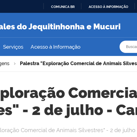
COMUNICA BR
ACESSO À INFORMAÇÃO
IR
PARA
ales do Jequitinhonha e Mucuri
O
CONTEÚDO
Busca
Busca
Serviços
Acesso à Informação
gens
Palestra "Exploração Comercial de Animais Silves
xploração Comercia
es" - 2 de julho - 
ploração Comercial de Animais Silvestres" - 2 de julh