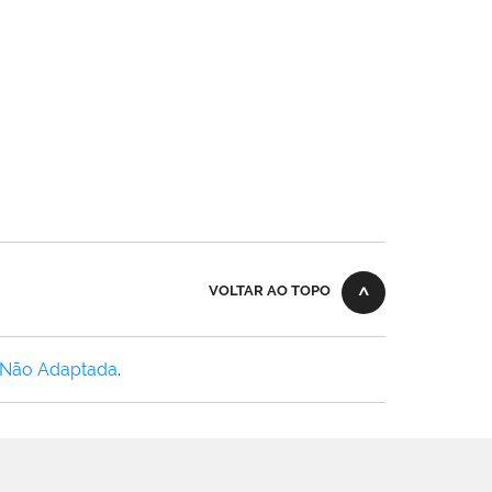
VOLTAR AO TOPO
 Não Adaptada
.