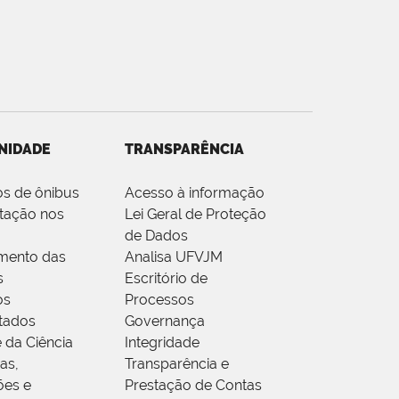
NIDADE
TRANSPARÊNCIA
os de ônibus
Acesso à informação
tação nos
Lei Geral de Proteção
de Dados
mento das
Analisa UFVJM
s
Escritório de
os
Processos
tados
Governança
 da Ciência
Integridade
as,
Transparência e
ões e
Prestação de Contas