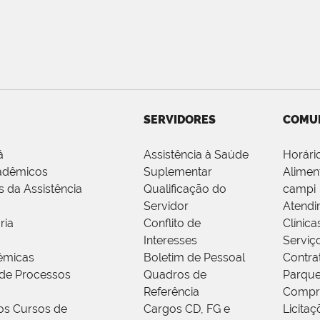
SERVIDORES
COMU
á
Assistência à Saúde
Horári
adêmicos
Suplementar
Alimen
s da Assistência
Qualificação do
campi
Servidor
Atendi
ria
Conflito de
Clínica
Interesses
Serviç
êmicas
Boletim de Pessoal
Contra
de Processos
Quadros de
Parque
Referência
Compr
os Cursos de
Cargos CD, FG e
Licitaç