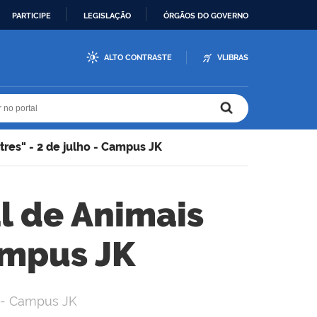
PARTICIPE
LEGISLAÇÃO
ÓRGÃOS DO GOVERNO
ALTO CONTRASTE
VLIBRAS
r no portal
r no portal
tres" - 2 de julho - Campus JK
l de Animais
Campus JK
o - Campus JK