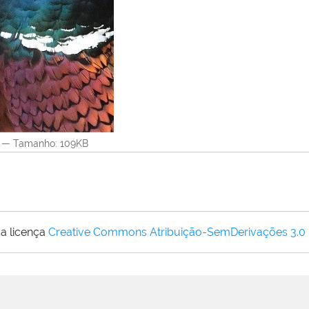
—
Tamanho
: 109KB
a licença
Creative Commons Atribuição-SemDerivações 3.0