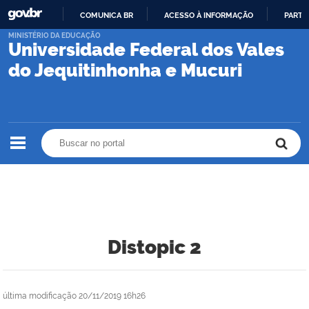
COMUNICA BR
ACESSO À INFORMAÇÃO
PARTI
IR
MINISTÉRIO DA EDUCAÇÃO
Universidade Federal dos Vales
PARA
O
do Jequitinhonha e Mucuri
CONTEÚDO
Buscar no portal
Buscar no portal
Distopic 2
última modificação
20/11/2019 16h26