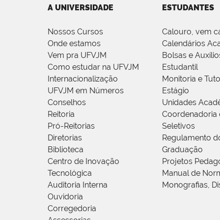
A UNIVERSIDADE
ESTUDANTES
Nossos Cursos
Calouro, vem c
Onde estamos
Calendários Ac
Vem pra UFVJM
Bolsas e Auxílio
Como estudar na UFVJM
Estudantil
Internacionalização
Monitoria e Tuto
UFVJM em Números
Estágio
Conselhos
Unidades Acad
Reitoria
Coordenadoria 
Pró-Reitorias
Seletivos
Diretorias
Regulamento d
Biblioteca
Graduação
Centro de Inovação
Projetos Pedag
Tecnológica
Manual de Norm
Auditoria Interna
Monografias, Di
Ouvidoria
Corregedoria