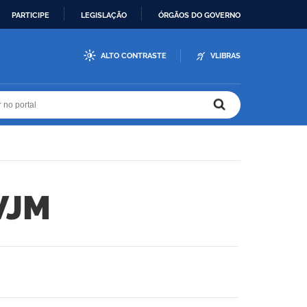
PARTICIPE
LEGISLAÇÃO
ÓRGÃOS DO GOVERNO
ALTO CONTRASTE
VLIBRAS
r no portal
r no portal
VJM