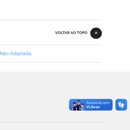
VOLTAR AO TOPO
 Não Adaptada
.