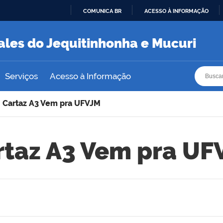
COMUNICA BR
ACESSO À INFORMAÇÃO
IR
PARA
ales do Jequitinhonha e Mucuri
O
CONTEÚDO
Busca
Busca
Serviços
Acesso à Informação
Cartaz A3 Vem pra UFVJM
rtaz A3 Vem pra UF