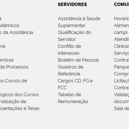
SERVIDORES
COMU
á
Assistência à Saúde
Horári
adêmicos
Suplementar
Alimen
s da Assistência
Qualificação do
campi
Servidor
Atendi
ria
Conflito de
Clínica
Interesses
Serviç
êmicas
Boletim de Pessoal
Contra
de Processos
Quadros de
Parque
Referência
Compr
os Cursos de
Cargos CD, FG e
Licitaç
FCC
Contra
ógicos dos Cursos
Tabelas de
Valida
alização de
Remuneração
docum
ssertações e Teses
Sala d