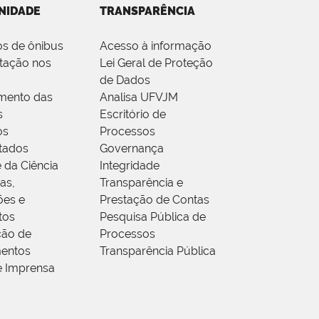
NIDADE
TRANSPARÊNCIA
os de ônibus
Acesso à informação
tação nos
Lei Geral de Proteção
de Dados
mento das
Analisa UFVJM
s
Escritório de
os
Processos
tados
Governança
 da Ciência
Integridade
as,
Transparência e
ões e
Prestação de Contas
tos
Pesquisa Pública de
ção de
Processos
entos
Transparência Pública
e Imprensa