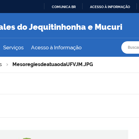
COMUNICA BR
ACESSO À INFORMAÇÃO
IR
PARA
ales do Jequitinhonha e Mucuri
O
CONTEÚDO
Busca
Busca
Serviços
Acesso à Informação
s
MesoregiesdeatuaodaUFVJM.JPG