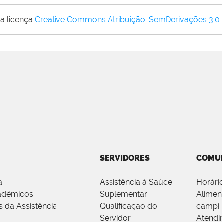
a licença
Creative Commons Atribuição-SemDerivações 3.0
SERVIDORES
COMU
á
Assistência à Saúde
Horári
adêmicos
Suplementar
Alimen
s da Assistência
Qualificação do
campi
Servidor
Atendi