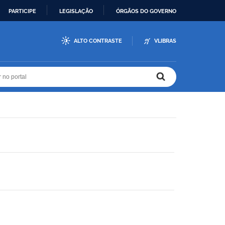
PARTICIPE
LEGISLAÇÃO
ÓRGÃOS DO GOVERNO
ALTO CONTRASTE
VLIBRAS
r no portal
r no portal