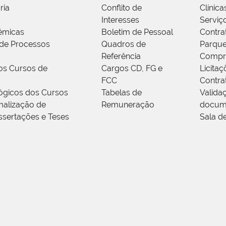
ria
Conflito de
Clínica
Interesses
Serviç
êmicas
Boletim de Pessoal
Contra
de Processos
Quadros de
Parque
Referência
Compr
os Cursos de
Cargos CD, FG e
Licitaç
FCC
Contra
ógicos dos Cursos
Tabelas de
Valida
alização de
Remuneração
docum
ssertações e Teses
Sala d