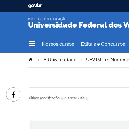
MINISTÉRIO DA EDUCAÇÃO
Universidade Federal dos V
Nossos cursos
Editais e Concursos
A Universidade
UFVJM em Número
última modificação
23/11/2020 11h05