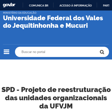
COMUNICA BR
ACESSO À INFORMAÇÃO
PARTI
IR
MINISTÉRIO DA EDUCAÇÃO
Universidade Federal dos Vales
PARA
O
do Jequitinhonha e Mucuri
CONTEÚDO
Buscar no portal
Buscar no portal
SPD - Projeto de reestruturação
das unidades organizacionais
da UFVJM