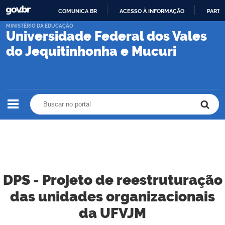
COMUNICA BR
ACESSO À INFORMAÇÃO
PARTI
IR
MINISTÉRIO DA EDUCAÇÃO
Universidade Federal dos Vales
PARA
O
do Jequitinhonha e Mucuri
CONTEÚDO
Buscar no portal
Buscar no portal
DPS - Projeto de reestruturação
das unidades organizacionais
da UFVJM